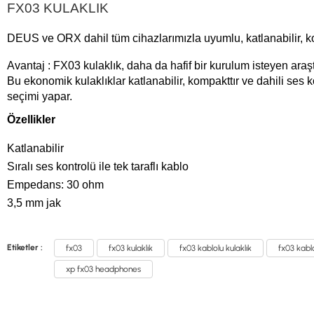
FX03 KULAKLIK
DEUS ve ORX dahil tüm cihazlarımızla uyumlu, katlanabilir, ko
Avantaj
: FX03 kulaklık, daha da hafif bir kurulum isteyen araş
Bu ekonomik kulaklıklar katlanabilir, kompakttır ve dahili ses ko
seçimi yapar.
Özellikler
Katlanabilir
Sıralı ses kontrolü ile tek taraflı kablo
Empedans: 30 ohm
3,5 mm jak
Etiketler :
fx03
fx03 kulaklık
fx03 kablolu kulaklık
fx03 kablol
xp fx03 headphones