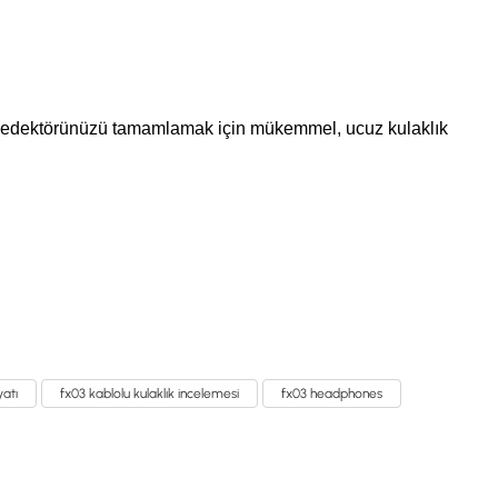
 Dedektörünüzü tamamlamak için mükemmel, ucuz kulaklık
yatı
fx03 kablolu kulaklık incelemesi
fx03 headphones