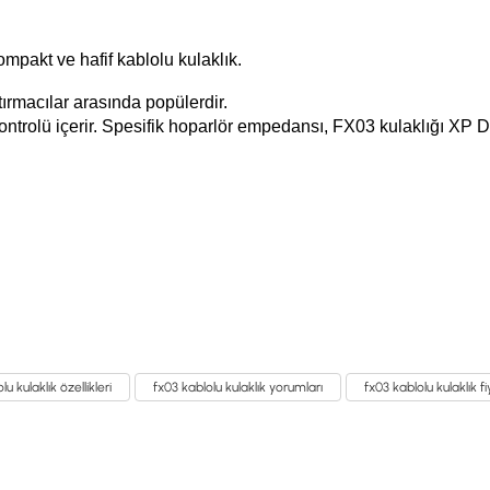
mpakt ve hafif kablolu kulaklık.
tırmacılar arasında popülerdir.
ntrolü içerir.
Spesifik hoparlör empedansı, FX03 kulaklığı XP
u kulaklık özellikleri
fx03 kablolu kulaklık yorumları
fx03 kablolu kulaklık fi