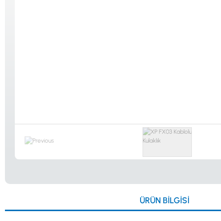
Güvenlik
Dedektörleri
Altın Eleme
Kitleri
0533 061 73 68
0533 206 6086
0212 222 12 61
0332 321 45 59
ÜRÜN BILGISI