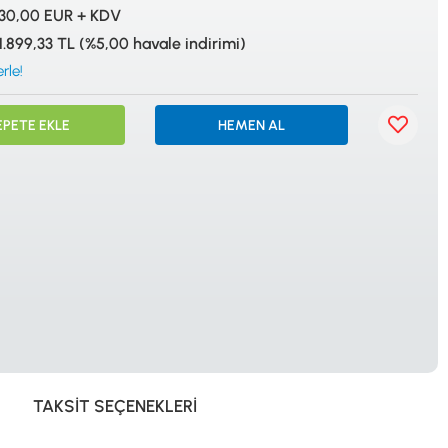
İSTANBUL
30,00 EUR + KDV
1.899,33 TL (%5,00 havale indirimi)
rle!
EPETE EKLE
HEMEN AL
© 2024 Tevafuk Elektronik LTD. ŞTİ.
Dedektör Dünyası, lider dünya markası dedektörlerin
Türkiye distribitörü olan Tevafuk Elektronik LTD. ŞTİ. resmi satış kanalıdır.
TAKSIT SEÇENEKLERI