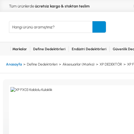
Tüm ürünlerde
ücretsiz kargo & stoktan teslim
Markalar
Define Dedektörleri
Endüstri Dedektörleri
Güvenlik Ded
Kurumsal
Markalar
Bayilerimiz
Teknik Servis
İlet
MARKALAR
KULLA
Anasayfa
Define Dedektörleri
Aksesuarlar (Marka)
XP DEDEKTÖR
XP F
XP
NUGGE
RUTUS DEDEKTÖR
PİNPOİ
Define
FISHER
PULSE 
Dedektörleri
TEKNETICS
SU GEÇ
MINELAB
TEK PA
GARRETT
YENİ B
NOKTA
Endüstri
Dedektörleri
LORENZ
DETECH