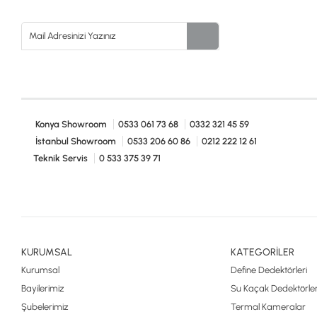
Konya Showroom
0533 061 73 68
0332 321 45 59
İstanbul Showroom
0533 206 60 86
0212 222 12 61
Teknik Servis
0 533 375 39 71
KURUMSAL
KATEGORİLER
Kurumsal
Define Dedektörleri
Bayilerimiz
Su Kaçak Dedektörler
Şubelerimiz
Termal Kameralar