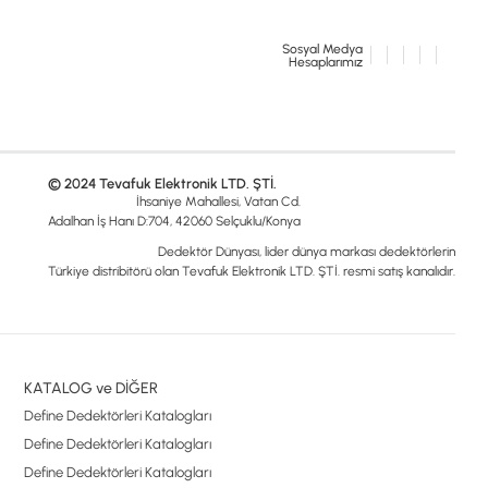
Sosyal Medya
Hesaplarımız
© 2024 Tevafuk Elektronik LTD. ŞTİ.
İhsaniye Mahallesi, Vatan Cd.
Adalhan İş Hanı D:704, 42060 Selçuklu/Konya
Dedektör Dünyası, lider dünya markası dedektörlerin
Türkiye distribitörü olan Tevafuk Elektronik LTD. ŞTİ. resmi satış kanalıdır.
KATALOG ve DİĞER
Define Dedektörleri Katalogları
Define Dedektörleri Katalogları
Define Dedektörleri Katalogları