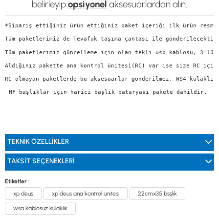
belirleyip
opsiyonel
aksesuarlardan alın.
*Sipariş ettiğiniz ürün ettiğiniz paket içeriği ilk ürün resmi
Tüm paketlerimiz de Tevafuk taşıma çantası ile gönderilecektir
Tüm paketlerimiz güncelleme için olan tekli usb kablosu, 3'lü 
Aldığınız pakette ana kontrol ünitesi(RC) var ise size RC için
RC olmayan paketlerde bu aksesuarlar gönderilmez. WS4 kulaklık
HF başlıklar için harici başlık bataryası pakete dahildir. 
TEKNİK ÖZELLİKLER
TAKSIT SEÇENEKLERI
Etiketler :
xp deus
xp deus ana kontrol ünitesi
22cmx35 bsşlık
wsa kablosuz kulaklık