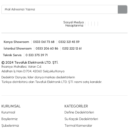
Sosyal Medya
Hesaplarımız
Konya Showroom
0533 061 73 68
0332 321 45 59
İstanbul Showroom
0533 206 60 86
0212 222 12 61
Teknik Servis
0 533 375 39 71
© 2024 Tevafuk Elektronik LTD. ŞTİ.
İhsaniye Mahallesi, Vatan Cd.
Adalhan İş Hanı D:704, 42060 Selçuklu/Konya
Dedektör Dünyası, lider dünya markası dedektörlerin
Türkiye distribitörü olan Tevafuk Elektronik LTD. ŞTİ. resmi satış kanalıdır.
KURUMSAL
KATEGORİLER
Kurumsal
Define Dedektörleri
Bayilerimiz
Su Kaçak Dedektörleri
Şubelerimiz
Termal Kameralar