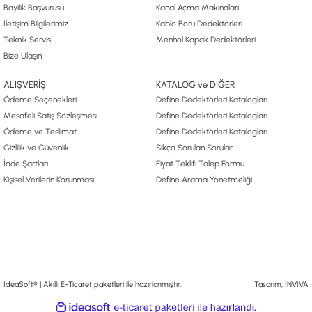
Bayilik Başvurusu
Kanal Açma Makinaları
İletişim Bilgilerimiz
Kablo Boru Dedektörleri
Teknik Servis
Menhol Kapak Dedektörleri
Bize Ulaşın
ALIŞVERİŞ
KATALOG ve DİĞER
Ödeme Seçenekleri
Define Dedektörleri Katalogları
Mesafeli Satış Sözleşmesi
Define Dedektörleri Katalogları
Ödeme ve Teslimat
Define Dedektörleri Katalogları
Gizlilik ve Güvenlik
Sıkça Sorulan Sorular
İade Şartları
Fiyat Teklifi Talep Formu
Kişisel Verilerin Korunması
Define Arama Yönetmeliği
IdeaSoft® | Akıllı E-Ticaret paketleri ile hazırlanmıştır.
Tasarım, INVIVA
ile
ideasoft
e-