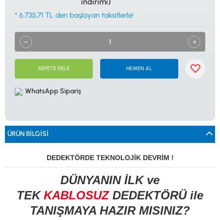
indirimi)
0533 061 73 68
0533 206 6086
0212 222 12 61
0332 321 45 59
* 6.735,71 TL den başlayan taksitlerle!
© 2024 Tevafuk Elektronik LTD. ŞTİ.
Dedektör Dünyası, lider dünya markası dedektörlerin
Türkiye distribitörü olan Tevafuk Elektronik LTD. ŞTİ. resmi satış kanalıdır.
SEPETE EKLE
HEMEN AL
WhatsApp Sipariş
ÜRÜN BILGISI
DEDEKTÖRDE TEKNOLOJİK DEVRİM !
DÜNYANIN İLK ve
TEK
KABLOSUZ
DEDEKTÖRÜ ile
TANIŞMAYA HAZIR MISINIZ?