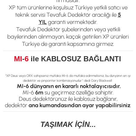
firmasıdır.
XP tüm ürünlerine koşulsuz Türkiye yetkili satıcı ve
teknik servisi Tevafuk Dedektör aracılığı ile
5
YIL
garanti vermektedir.
Tevafuk Dedektör şubelerinden veya yetkili
bayilerinden alınmayan, kaçak getirilen XP ürünleri
Türkiye de garanti kapsamına girmez.
MI
-
6
ile KABLOSUZ BAĞLANTI
"XP Deus veya ORX sahipseniz mutlaka MI-6 da mutlaka edinmelisiniz, bu dünyanın en iyi
dedektör ve pinpointer kombinasyonudur." dedi Gary Blackwell
MI-6 dünyanın en kararlı noktalayıcısıdır.
MI-6
6m
su geçirmez özelliğe sahiptir.
Deus dedektörünüz ile kablosuz bağlanır,
dedektör
ana kumandasından ayar yapabilirsiniz
.
TAŞIMAK İÇİN...