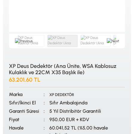
ALTIN ELEME KİTLERİ
XP
ANA ÜNİTELER
RUTUS DEDEKTÖR
ARAMA BAŞLIKLARI
FISHER
BAŞLIK KORUMA KILIFLARI
TEKNETICS
BATARYA, PİL ve ŞARJ ALETLERİ
MINELAB
KULAKLIKLAR VE KULAKLIK BAĞLANTI
GARRETT
AKSESUARLARI
NOKTA
ŞAFTLAR VE ŞAFT AKSESUARLARI
DETECH
SU ALTI VE DİĞER AKSESUARLAR
TAŞIMA ÇANTASI &BULUNTU KESESİ &
KILIFLAR
XP Deus Dedektör (Ana Ünite, WSA Kablosuz
Kulaklık ve 22CM X35 Başlık ile)
KONYA Showroom
İSTANBUL Showroom
63.201,60 TL
İhasaniye Mahallesi Vatan Caddesi Adalhan
H.Rıfat PAşa Mah. Yüzer Havuz Sk. Perpa
İş Hanı 15/704 Selçuklu/KONYA
Ticaret Merkezi B Blok Kat: 5 No: 160 Şişli/
İSTANBUL
Marka
XP DEDEKTÖR
Sıfır/İkinci El
Sıfır Ambalajında
Garanti Süresi
5 Yıl Distribitör Garantili
Fiyat
950,00 EUR + KDV
Havale
60.041,52 TL (%5,00 havale