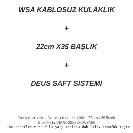
WSA KABLOSUZ KULAKLIK
+
22cm X35 BAŞLIK
+
DEUS ŞAFT SİSTEMİ
Deus Ana Ünite + Wsa Kablosuz Kulaklık + 22cm X35 Başlık
Stok Kodu: DEUS-22X35RCWSAEE
Tüm paketlerimize 3'lü şarj kablosu dahildir. T
evafuk Taşıma