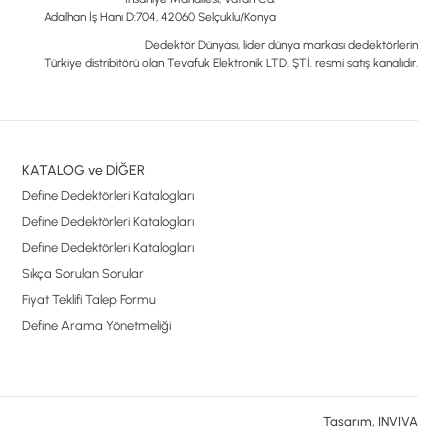
Adalhan İş Hanı D:704, 42060 Selçuklu/Konya
Dedektör Dünyası, lider dünya markası dedektörlerin
Türkiye distribitörü olan Tevafuk Elektronik LTD. ŞTİ. resmi satış kanalıdır.
KATALOG ve DİĞER
Define Dedektörleri Katalogları
Define Dedektörleri Katalogları
Define Dedektörleri Katalogları
Sıkça Sorulan Sorular
Fiyat Teklifi Talep Formu
Define Arama Yönetmeliği
Tasarım, INVIVA