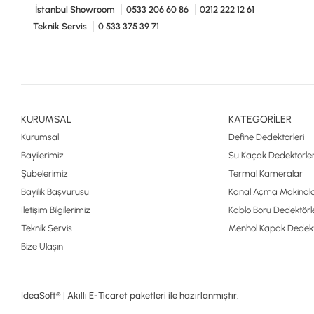
İstanbul Showroom
0533 206 60 86
0212 222 12 61
Teknik Servis
0 533 375 39 71
KURUMSAL
KATEGORİLER
Kurumsal
Define Dedektörleri
Bayilerimiz
Su Kaçak Dedektörler
Şubelerimiz
Termal Kameralar
Bayilik Başvurusu
Kanal Açma Makinala
İletişim Bilgilerimiz
Kablo Boru Dedektörle
Teknik Servis
Menhol Kapak Dedekt
Bize Ulaşın
IdeaSoft® | Akıllı E-Ticaret paketleri ile hazırlanmıştır.