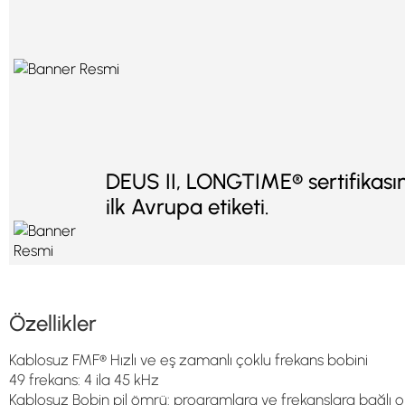
DEUS II, LONGTIME® sertifikasın
ilk Avrupa etiketi.
Özellikler
Kablosuz FMF® Hızlı ve eş zamanlı çoklu frekans bobini
49 frekans: 4 ila 45 kHz
Kablosuz Bobin pil ömrü: programlara ve frekanslara bağlı 