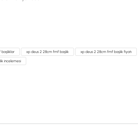
 başlıklar
xp deus 2 28cm fmf başlık
xp deus 2 28cm fmf başlık fiyatı
ık incelemesi