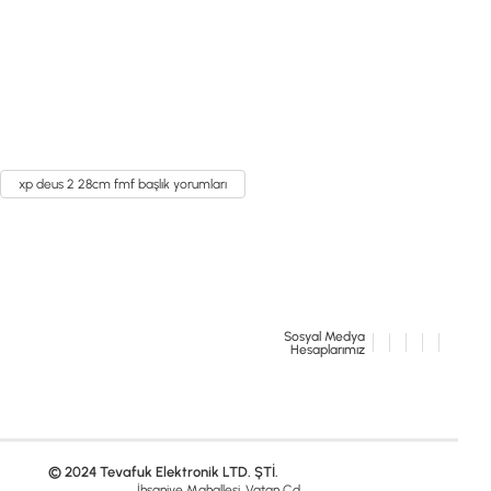
xp deus 2 28cm fmf başlık yorumları
Sosyal Medya
Hesaplarımız
© 2024 Tevafuk Elektronik LTD. ŞTİ.
İhsaniye Mahallesi, Vatan Cd.