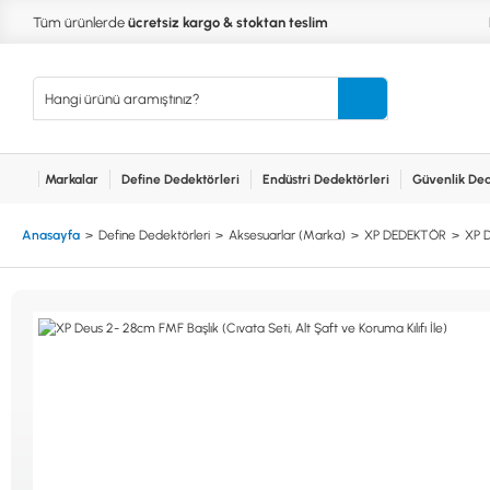
Tüm ürünlerde
ücretsiz kargo & stoktan teslim
Markalar
Define Dedektörleri
Endüstri Dedektörleri
Güvenlik Ded
Kurumsal
Markalar
Bayilerimiz
Teknik Servis
İlet
MARKALAR
KULLA
Anasayfa
Define Dedektörleri
Aksesuarlar (Marka)
XP DEDEKTÖR
XP D
XP
NUGGE
RUTUS DEDEKTÖR
PİNPOİ
Define
FISHER
PULSE 
Dedektörleri
TEKNETICS
SU GEÇ
MINELAB
TEK PA
GARRETT
YENİ B
NOKTA
Endüstri
Dedektörleri
LORENZ
DETECH