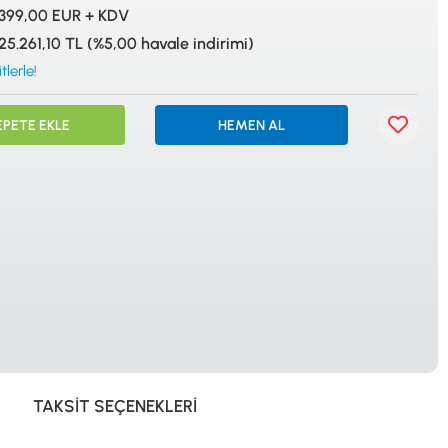
İSTANBUL
399,00 EUR + KDV
25.261,10 TL (%5,00 havale indirimi)
lerle!
EPETE EKLE
HEMEN AL
© 2024 Tevafuk Elektronik LTD. ŞTİ.
Dedektör Dünyası, lider dünya markası dedektörlerin
Türkiye distribitörü olan Tevafuk Elektronik LTD. ŞTİ. resmi satış kanalıdır.
TAKSIT SEÇENEKLERI