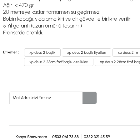
Ağırlık: 470 gr
20 metreye kadar tamamen su geçirmez
Bobin kapağı, vidalama kiti ve alt gövde ile birlikte verilir
5 Yıl garanti (uzun ömürlü tasarım)
Fransa'da üretildi.
Etiketler :
xp deus 2 başlık
xp deus 2 başlık fiyatları
xp deus 2 fmf
xp deus 2 28cm fmf başlık özellikleri
xp deus 2 28cm fmf başl
Konya Showroom
0533 061 73 68
0332 321 45 59