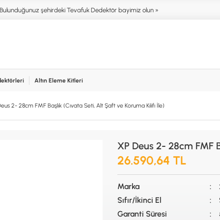
Bulunduğunuz şehirdeki Tevafuk Dedektör bayimiz olun »
ektörleri
Altın Eleme Kitleri
işim
NIM ALANLARI
AKSESUARLAR (ÇEŞİT)
AKSES
eus 2- 28cm FMF Başlık (Cıvata Seti, Alt Şaft ve Koruma Kılıfı İle)
T DEDEKTÖRLERİ
ALTIN ELEME KİTLERİ
XP
NTER & SCUBA
ANA ÜNİTELER
RUTUS 
SİSTEMLER
ARAMA BAŞLIKLARI
FISHER
XP Deus 2- 28cm FMF Başl
İRMEZ DEDEKTÖRLER
BAŞLIK KORUMA KILIFLARI
TEKNET
RA & HOBİ DEDEKTÖRLERİ
BATARYA, PİL ve ŞARJ ALETLERİ
MINELA
26.590,64 TL
AŞLAYANLAR İÇİN
KULAKLIKLAR VE KULAKLIK
GARRET
BAĞLANTI AKSESUARLARI
NOKTA
Marka
ŞAFTLAR VE ŞAFT AKSESUARLARI
DETEC
SU ALTI VE DİĞER AKSESUARLAR
Sıfır/İkinci El
TAŞIMA ÇANTASI &BULUNTU KESESİ
Garanti Süresi
& KILIFLAR