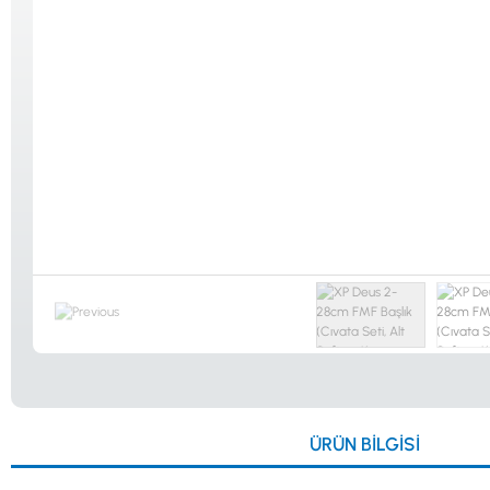
Güvenlik
Dedektörleri
Altın Eleme
Kitleri
0533 061 73 68
0533 206 6086
0212 222 12 61
0332 321 45 59
ÜRÜN BILGISI