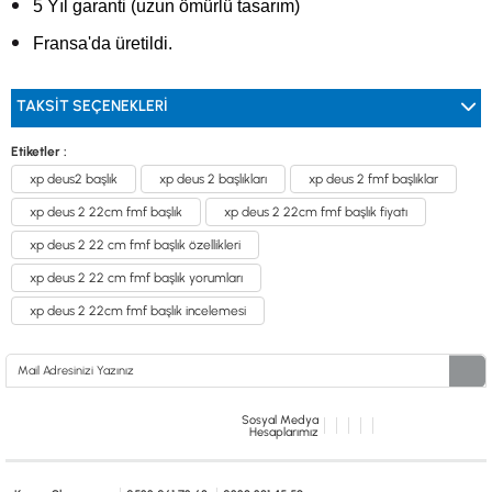
5 Yıl garanti (uzun ömürlü tasarım)
Fransa'da üretildi.
TAKSIT SEÇENEKLERI
Etiketler :
xp deus2 başlık
xp deus 2 başlıkları
xp deus 2 fmf başlıklar
xp deus 2 22cm fmf başlık
xp deus 2 22cm fmf başlık fiyatı
xp deus 2 22 cm fmf başlık özellikleri
xp deus 2 22 cm fmf başlık yorumları
xp deus 2 22cm fmf başlık incelemesi
Sosyal Medya
Hesaplarımız