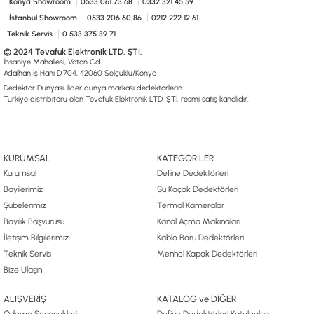
Konya Showroom
0533 061 73 68
0332 321 45 59
İstanbul Showroom
0533 206 60 86
0212 222 12 61
Teknik Servis
0 533 375 39 71
© 2024 Tevafuk Elektronik LTD. ŞTİ.
İhsaniye Mahallesi, Vatan Cd.
Adalhan İş Hanı D:704, 42060 Selçuklu/Konya
Dedektör Dünyası, lider dünya markası dedektörlerin
Türkiye distribitörü olan Tevafuk Elektronik LTD. ŞTİ. resmi satış kanalıdır.
KURUMSAL
KATEGORİLER
Kurumsal
Define Dedektörleri
Bayilerimiz
Su Kaçak Dedektörleri
Şubelerimiz
Termal Kameralar
Bayilik Başvurusu
Kanal Açma Makinaları
İletişim Bilgilerimiz
Kablo Boru Dedektörleri
Teknik Servis
Menhol Kapak Dedektörleri
Bize Ulaşın
ALIŞVERİŞ
KATALOG ve DİĞER
Ödeme Seçenekleri
Define Dedektörleri Katalogları