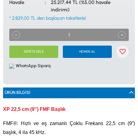
Havale
25.217,44 TL (%5,00 havale
0533 061 73 68
0533 206 6086
0212 222 12 61
0332 321 45 59
indirimi)
© 2024 Tevafuk Elektronik LTD. ŞTİ.
Dedektör Dünyası, lider dünya markası dedektörlerin
* 2.829,00 TL den başlayan taksitlerle!
Türkiye distribitörü olan Tevafuk Elektronik LTD. ŞTİ. resmi satış kanalıdır.
SEPETE EKLE
HEMEN AL
WhatsApp Sipariş
ÜRÜN BILGISI
XP 22,5 cm (9'') FMF Başlık
FMF®: Hızlı ve eş zamanlı Çoklu Frekans 22,5 cm (9”)
başlık, 4 ila 45 kHz.