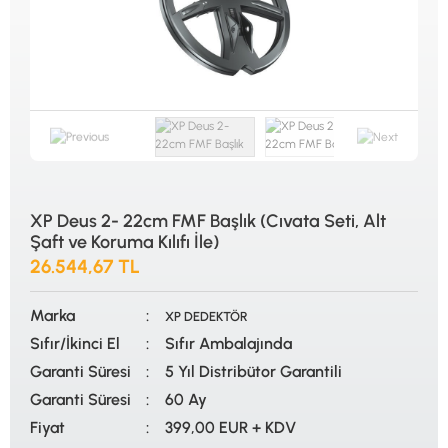
ALTIN ELEME KİTLERİ
XP
ANA ÜNİTELER
RUTUS DEDEKTÖR
ARAMA BAŞLIKLARI
FISHER
BAŞLIK KORUMA KILIFLARI
TEKNETICS
BATARYA, PİL ve ŞARJ ALETLERİ
MINELAB
KULAKLIKLAR VE KULAKLIK BAĞLANTI
GARRETT
AKSESUARLARI
NOKTA
ŞAFTLAR VE ŞAFT AKSESUARLARI
DETECH
SU ALTI VE DİĞER AKSESUARLAR
TAŞIMA ÇANTASI &BULUNTU KESESİ &
KILIFLAR
XP Deus 2- 22cm FMF Başlık (Cıvata Seti, Alt
Şaft ve Koruma Kılıfı İle)
KONYA Showroom
İSTANBUL Showroom
26.544,67 TL
İhasaniye Mahallesi Vatan Caddesi Adalhan
H.Rıfat PAşa Mah. Yüzer Havuz Sk. Perpa
İş Hanı 15/704 Selçuklu/KONYA
Ticaret Merkezi B Blok Kat: 5 No: 160 Şişli/
İSTANBUL
Marka
XP DEDEKTÖR
Sıfır/İkinci El
Sıfır Ambalajında
Garanti Süresi
5 Yıl Distribütor Garantili
Garanti Süresi
60 Ay
Fiyat
399,00 EUR + KDV