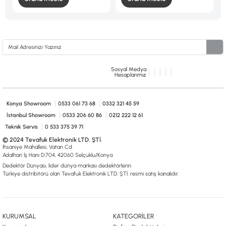
Sosyal Medya
Hesaplarımız
Konya Showroom
0533 061 73 68
0332 321 45 59
İstanbul Showroom
0533 206 60 86
0212 222 12 61
Teknik Servis
0 533 375 39 71
© 2024 Tevafuk Elektronik LTD. ŞTİ.
İhsaniye Mahallesi, Vatan Cd.
Adalhan İş Hanı D:704, 42060 Selçuklu/Konya
Dedektör Dünyası, lider dünya markası dedektörlerin
Türkiye distribitörü olan Tevafuk Elektronik LTD. ŞTİ. resmi satış kanalıdır.
KURUMSAL
KATEGORİLER