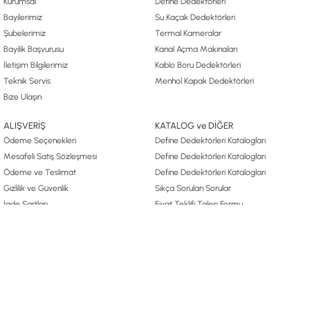
Kurumsal
Define Dedektörleri
Bayilerimiz
Su Kaçak Dedektörleri
Şubelerimiz
Termal Kameralar
Bayilik Başvurusu
Kanal Açma Makinaları
İletişim Bilgilerimiz
Kablo Boru Dedektörleri
Teknik Servis
Menhol Kapak Dedektörleri
Bize Ulaşın
ALIŞVERİŞ
KATALOG ve DİĞER
Ödeme Seçenekleri
Define Dedektörleri Katalogları
Mesafeli Satış Sözleşmesi
Define Dedektörleri Katalogları
Ödeme ve Teslimat
Define Dedektörleri Katalogları
Gizlilik ve Güvenlik
Sıkça Sorulan Sorular
İade Şartları
Fiyat Teklifi Talep Formu
Kişisel Verilerin Korunması
Define Arama Yönetmeliği