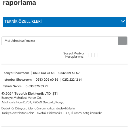
raporlama
TEKNİK ÖZELLİKLERİ
Sosyal Medya
Hesaplarımız
Konya Showroom
0533 061 73 68
0332 321 45 59
İstanbul Showroom
0533 206 60 86
0212 222 12 61
Teknik Servis
0 533 375 39 71
© 2024 Tevafuk Elektronik LTD. ŞTİ.
İhsaniye Mahallesi, Vatan Cd.
Adalhan İş Hanı D:704, 42060 Selçuklu/Konya
Dedektör Dünyası, lider dünya markası dedektörlerin
Türkiye distribitörü olan Tevafuk Elektronik LTD. ŞTİ. resmi satış kanalıdır.