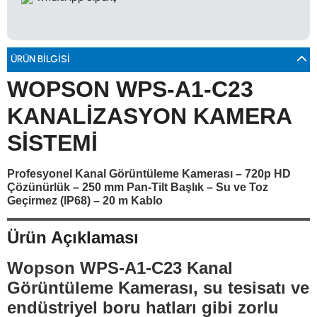
0533 061 73 68
0533 206 6086
0212 222 12 61
0332 321 45 59
© 2024 Tevafuk Elektronik LTD. ŞTİ.
Dedektör Dünyası, lider dünya markası dedektörlerin
Türkiye distribitörü olan Tevafuk Elektronik LTD. ŞTİ. resmi satış kanalıdır.
ÜRÜN BILGISI
WOPSON WPS‑A1‑C23
KANALİZASYON KAMERA
SİSTEMİ
Profesyonel Kanal Görüntüleme Kamerası – 720p HD
Çözünürlük – 250 mm Pan-Tilt Başlık – Su ve Toz
Geçirmez (IP68) – 20 m Kablo
Ürün Açıklaması
Wopson WPS-A1-C23 Kanal
Görüntüleme Kamerası, su tesisatı ve
endüstriyel boru hatları gibi zorlu