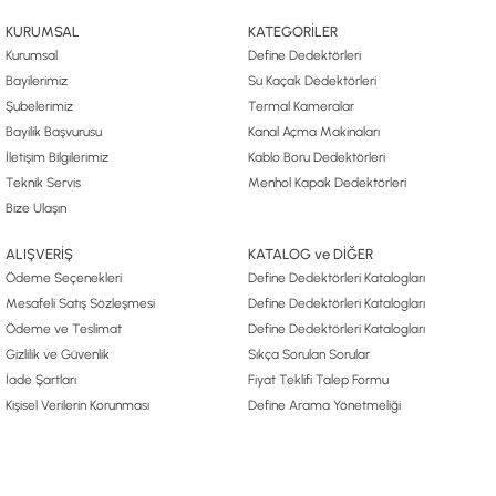
KURUMSAL
KATEGORİLER
Kurumsal
Define Dedektörleri
Bayilerimiz
Su Kaçak Dedektörleri
Şubelerimiz
Termal Kameralar
Bayilik Başvurusu
Kanal Açma Makinaları
İletişim Bilgilerimiz
Kablo Boru Dedektörleri
Teknik Servis
Menhol Kapak Dedektörleri
Bize Ulaşın
ALIŞVERİŞ
KATALOG ve DİĞER
Ödeme Seçenekleri
Define Dedektörleri Katalogları
Mesafeli Satış Sözleşmesi
Define Dedektörleri Katalogları
Ödeme ve Teslimat
Define Dedektörleri Katalogları
Gizlilik ve Güvenlik
Sıkça Sorulan Sorular
İade Şartları
Fiyat Teklifi Talep Formu
Kişisel Verilerin Korunması
Define Arama Yönetmeliği