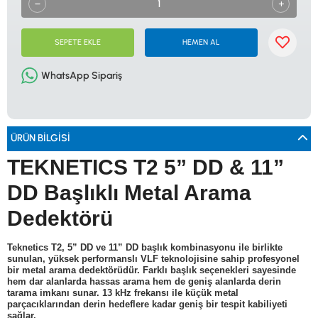
0533 061 73 68
0533 206 6086
0212 222 12 61
0332 321 45 59
© 2024 Tevafuk Elektronik LTD. ŞTİ.
Dedektör Dünyası, lider dünya markası dedektörlerin
SEPETE EKLE
HEMEN AL
Türkiye distribitörü olan Tevafuk Elektronik LTD. ŞTİ. resmi satış kanalıdır.
WhatsApp Sipariş
ÜRÜN BILGISI
TEKNETICS T2 5” DD & 11”
DD Başlıklı Metal Arama
Dedektörü
Teknetics T2, 5” DD ve 11” DD başlık kombinasyonu ile birlikte
sunulan, yüksek performanslı VLF teknolojisine sahip profesyonel
bir metal arama dedektörüdür. Farklı başlık seçenekleri sayesinde
hem dar alanlarda hassas arama hem de geniş alanlarda derin
tarama imkanı sunar. 13 kHz frekansı ile küçük metal
parçacıklarından derin hedeflere kadar geniş bir tespit kabiliyeti
sağlar.