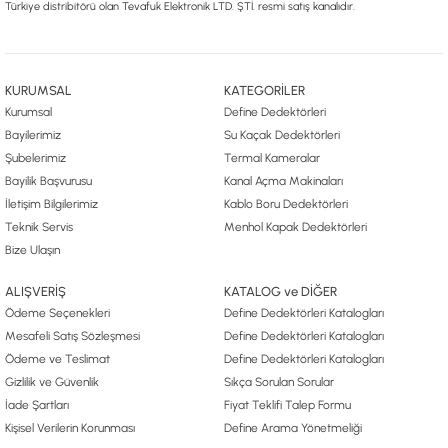
Türkiye distribitörü olan Tevafuk Elektronik LTD. ŞTİ. resmi satış kanalıdır.
KURUMSAL
KATEGORİLER
Kurumsal
Define Dedektörleri
Bayilerimiz
Su Kaçak Dedektörleri
Şubelerimiz
Termal Kameralar
Bayilik Başvurusu
Kanal Açma Makinaları
İletişim Bilgilerimiz
Kablo Boru Dedektörleri
Teknik Servis
Menhol Kapak Dedektörleri
Bize Ulaşın
ALIŞVERİŞ
KATALOG ve DİĞER
Ödeme Seçenekleri
Define Dedektörleri Katalogları
Mesafeli Satış Sözleşmesi
Define Dedektörleri Katalogları
Ödeme ve Teslimat
Define Dedektörleri Katalogları
Gizlilik ve Güvenlik
Sıkça Sorulan Sorular
İade Şartları
Fiyat Teklifi Talep Formu
Kişisel Verilerin Korunması
Define Arama Yönetmeliği