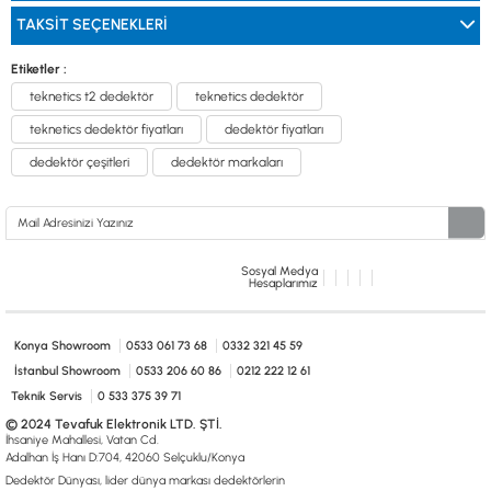
TAKSIT SEÇENEKLERI
Etiketler :
teknetics t2 dedektör
teknetics dedektör
teknetics dedektör fiyatları
dedektör fiyatları
dedektör çeşitleri
dedektör markaları
Sosyal Medya
Hesaplarımız
Konya Showroom
0533 061 73 68
0332 321 45 59
İstanbul Showroom
0533 206 60 86
0212 222 12 61
Teknik Servis
0 533 375 39 71
© 2024 Tevafuk Elektronik LTD. ŞTİ.
İhsaniye Mahallesi, Vatan Cd.
Adalhan İş Hanı D:704, 42060 Selçuklu/Konya
Dedektör Dünyası, lider dünya markası dedektörlerin