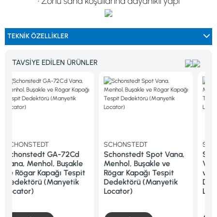
• Zorlu saha koşullarına dayanıklı yapı
TEKNİK ÖZELLİKLER
TAVSİYE EDİLEN ÜRÜNLER
SCHONSTEDT
SCHONSTEDT
 GA-72Cd
Schonstedt Spot Vana,
Schonstedt Magg
, Buşakle
Menhol, Buşakle ve
Vana, Menhol, Buş
ağı Tespit
Rögar Kapağı Tespit
ve Rögar Kapağı T
Manyetik
Dedektörü (Manyetik
Dedektörü (Manye
Locator)
Locator)