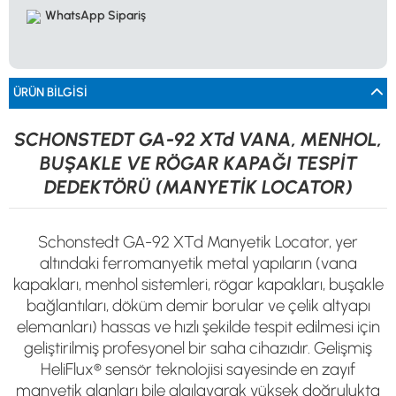
0533 061 73 68
0533 206 6086
0212 222 12 61
0332 321 45 59
WhatsApp Sipariş
© 2024 Tevafuk Elektronik LTD. ŞTİ.
Dedektör Dünyası, lider dünya markası dedektörlerin
Türkiye distribitörü olan Tevafuk Elektronik LTD. ŞTİ. resmi satış kanalıdır.
ÜRÜN BILGISI
SCHONSTEDT GA-92 XTd VANA, MENHOL,
BUŞAKLE VE RÖGAR KAPAĞI TESPİT
DEDEKTÖRÜ (MANYETİK LOCATOR)
Schonstedt GA-92 XTd Manyetik Locator, yer
altındaki ferromanyetik metal yapıların (vana
kapakları, menhol sistemleri, rögar kapakları, buşakle
bağlantıları, döküm demir borular ve çelik altyapı
elemanları) hassas ve hızlı şekilde tespit edilmesi için
geliştirilmiş profesyonel bir saha cihazıdır. Gelişmiş
HeliFlux® sensör teknolojisi sayesinde en zayıf
manyetik alanları bile algılayarak yüksek doğrulukta