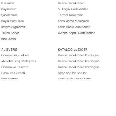
Kurumsal
Define Dedektörleri
Bayilerimiz
Su Kaçak Dedektörleri
Şubelerimiz
Termal Kameralar
Bayilik Başvurusu
Kanal Açma Makinaları
İletişim Bilgilerimiz
Kablo Boru Dedektörleri
Teknik Servis
Menhol Kapak Dedektörleri
Bize Ulaşın
ALIŞVERİŞ
KATALOG ve DİĞER
Ödeme Seçenekleri
Define Dedektörleri Katalogları
Mesafeli Satış Sözleşmesi
Define Dedektörleri Katalogları
Ödeme ve Teslimat
Define Dedektörleri Katalogları
Gizlilik ve Güvenlik
Sıkça Sorulan Sorular
İade Şartları
Fiyat Teklifi Talep Formu
Kişisel Verilerin Korunması
Define Arama Yönetmeliği