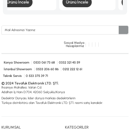
Ürünü İncele
Ürünü İncele
Sosyal Medya
Hesaplarımız
Konya Showroom
0533 061 73 68
0332 321 45 59
İstanbul Showroom
0533 206 60 86
0212 222 12 61
Teknik Servis
0 533 375 39 71
© 2024 Tevafuk Elektronik LTD. ŞTİ.
İhsaniye Mahallesi, Vatan Cd.
Adalhan İş Hanı D:704, 42060 Selçuklu/Konya
Dedektör Dünyası, lider dünya markası dedektörlerin
Türkiye distribitörü olan Tevafuk Elektronik LTD. ŞTİ. resmi satış kanalıdır.
KURUMSAL
KATEGORİLER