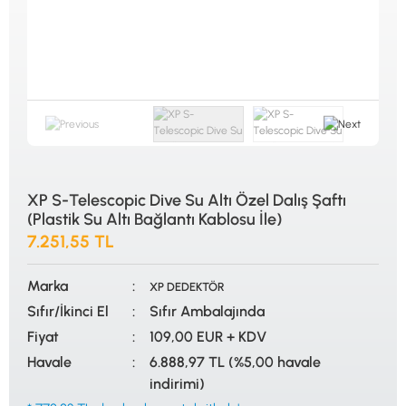
ALTIN ELEME KİTLERİ
XP
ANA ÜNİTELER
RUTUS DEDEKTÖR
ARAMA BAŞLIKLARI
FISHER
BAŞLIK KORUMA KILIFLARI
TEKNETICS
BATARYA, PİL ve ŞARJ ALETLERİ
MINELAB
KULAKLIKLAR VE KULAKLIK BAĞLANTI
GARRETT
AKSESUARLARI
NOKTA
ŞAFTLAR VE ŞAFT AKSESUARLARI
DETECH
SU ALTI VE DİĞER AKSESUARLAR
TAŞIMA ÇANTASI &BULUNTU KESESİ &
KILIFLAR
XP S-Telescopic Dive Su Altı Özel Dalış Şaftı
(Plastik Su Altı Bağlantı Kablosu İle)
KONYA Showroom
İSTANBUL Showroom
7.251,55 TL
İhasaniye Mahallesi Vatan Caddesi Adalhan
H.Rıfat PAşa Mah. Yüzer Havuz Sk. Perpa
İş Hanı 15/704 Selçuklu/KONYA
Ticaret Merkezi B Blok Kat: 5 No: 160 Şişli/
İSTANBUL
Marka
XP DEDEKTÖR
Sıfır/İkinci El
Sıfır Ambalajında
Fiyat
109,00 EUR + KDV
Havale
6.888,97 TL (%5,00 havale
indirimi)