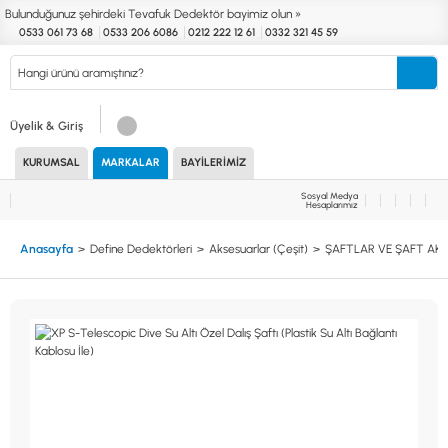
Bulunduğunuz şehirdeki Tevafuk Dedektör bayimiz olun »
0533 061 73 68
0533 206 6086
0212 222 12 61
0332 321 45 59
Kurumsal
Markalar
Bayilerimiz
Teknik Servis
İletişim
Üyelik & Giriş
KURUMSAL
MARKALAR
BAYILERIMIZ
Define
Endüstri
Güvenlik
Altın Eleme
Dedektörleri
Dedektörleri
Dedektörleri
Kitleri
Sosyal Medya
Hesaplarımız
MARKALAR
KULLANIM ALANLARI
Anasayfa
Define Dedektörleri
Aksesuarlar (Çeşit)
ŞAFTLAR VE ŞAFT AK
XP
NUGGET DEDEKTÖRLERİ
RUTUS DEDEKTÖR
PİNPOİNTER & SCUBA
FISHER
PULSE SİSTEMLER
TEKNETICS
SU GEÇİRMEZ DEDEKTÖRLER
MINELAB
TEK PARA & HOBİ DEDEKTÖRLERİ
GARRETT
YENİ BAŞLAYANLAR İÇİN
NOKTA
LORENZ
DETECH
AKSESUARLAR (ÇEŞİT)
AKSESUARLAR (MARKA)