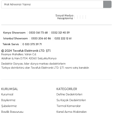
Sosyal Medya
Hesaplarımız
Konya Showroom
0533 061 73 68
0332 321 45 59
İstanbul Showroom
0533 206 60 86
0212 222 12 61
Teknik Servis
0 533 375 39 71
© 2024 Tevafuk Elektronik LTD. ŞTİ.
İhsaniye Mahallesi, Vatan Cd.
Adalhan İş Hanı D:704, 42060 Selçuklu/Konya
Dedektör Dünyası, lider dünya markası dedektörlerin
Türkiye distribitörü olan Tevafuk Elektronik LTD. ŞTİ. resmi satış kanalıdır.
KURUMSAL
KATEGORİLER
Kurumsal
Define Dedektörleri
Bayilerimiz
Su Kaçak Dedektörleri
Şubelerimiz
Termal Kameralar
Bayilik Başvurusu
Kanal Açma Makinaları