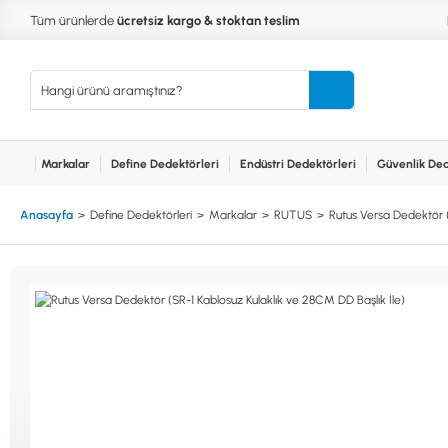
Tüm ürünlerde
ücretsiz kargo & stoktan teslim
Markalar
Define Dedektörleri
Endüstri Dedektörleri
Güvenlik Ded
Kurumsal
Markalar
Bayilerimiz
Teknik Servis
İlet
MARKALAR
KULLA
Anasayfa
Define Dedektörleri
Markalar
RUTUS
Rutus Versa Dedektör (
XP
NUGGE
RUTUS DEDEKTÖR
PİNPOİ
Define
FISHER
PULSE 
Dedektörleri
TEKNETICS
SU GEÇ
MINELAB
TEK PA
GARRETT
YENİ B
NOKTA
Endüstri
Dedektörleri
LORENZ
DETECH