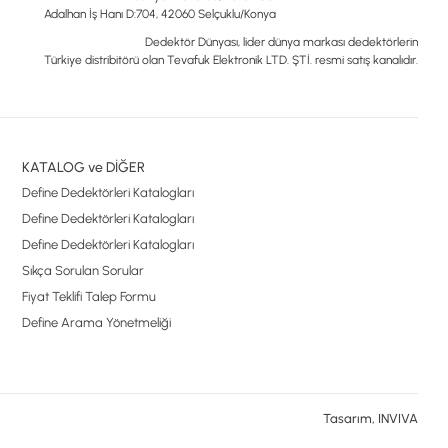
Adalhan İş Hanı D:704, 42060 Selçuklu/Konya
Dedektör Dünyası, lider dünya markası dedektörlerin
Türkiye distribitörü olan Tevafuk Elektronik LTD. ŞTİ. resmi satış kanalıdır.
KATALOG ve DİĞER
Define Dedektörleri Katalogları
Define Dedektörleri Katalogları
Define Dedektörleri Katalogları
Sıkça Sorulan Sorular
Fiyat Teklifi Talep Formu
Define Arama Yönetmeliği
Tasarım, INVIVA