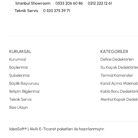
İstanbul Showroom
0533 206 60 86
0212 222 12 61
Teknik Servis
0 533 375 39 71
KURUMSAL
KATEGORİLER
Kurumsal
Define Dedektörleri
Bayilerimiz
Su Kaçak Dedektörler
Şubelerimiz
Termal Kameralar
Bayilik Başvurusu
Kanal Açma Makinala
İletişim Bilgilerimiz
Kablo Boru Dedektörle
Teknik Servis
Menhol Kapak Dedekt
Bize Ulaşın
IdeaSoft® | Akıllı E-Ticaret paketleri ile hazırlanmıştır.