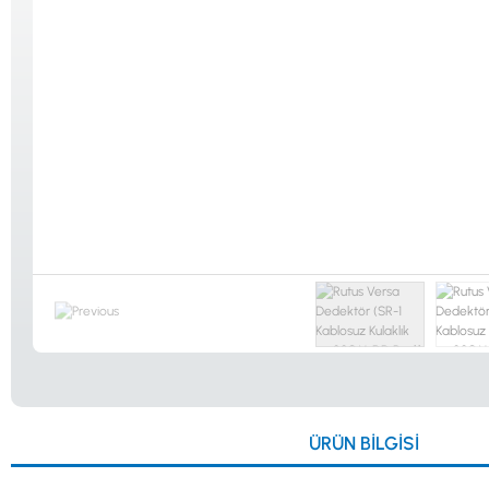
Güvenlik
Dedektörleri
Altın Eleme
Kitleri
0533 061 73 68
0533 206 6086
0212 222 12 61
0332 321 45 59
ÜRÜN BILGISI