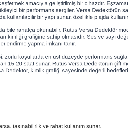
keşfetmek amacıyla geliştirilmiş bir cihazdır. Eşzama
k etkileyici bir performans sergiler. Versa Dedektörün
ullanılabilir bir yapı sunar, özellikle plajda kullanım
bile rahatça okunabilir. Rutus Versa Dedektör modelin
imliği grafiğine sahip olmasıdır. Ses ve sayı değerler
erlendirme yapma imkanı tanır.
, zorlu koşullarda en üst düzeyde performans sağlar 
olan 15-20 saat sunar. Rutus Versa Dedektörün çift m
a Dedektör, kimlik grafiği sayesinde değerli hedefle
sa, taşınabilirlik ve rahat kullanım sunar.