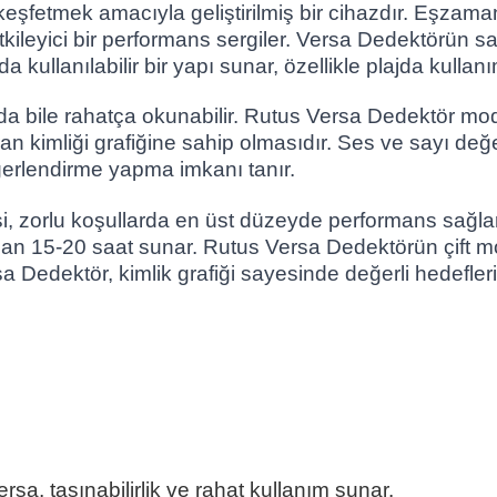
keşfetmek amacıyla geliştirilmiş bir cihazdır. Eşzama
k etkileyici bir performans sergiler. Versa Dedektörün
ullanılabilir bir yapı sunar, özellikle plajda kullanım
bile rahatça okunabilir. Rutus Versa Dedektör modelin
imliği grafiğine sahip olmasıdır. Ses ve sayı değerler
erlendirme yapma imkanı tanır.
, zorlu koşullarda en üst düzeyde performans sağlar 
olan 15-20 saat sunar. Rutus Versa Dedektörün çift m
a Dedektör, kimlik grafiği sayesinde değerli hedefle
sa, taşınabilirlik ve rahat kullanım sunar.