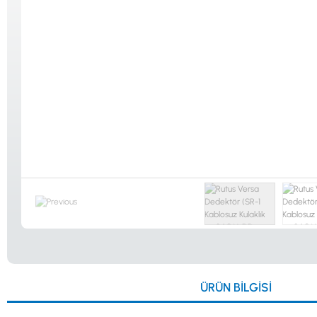
Güvenlik
Dedektörleri
Altın Eleme
Kitleri
0533 061 73 68
0533 206 6086
0212 222 12 61
0332 321 45 59
ÜRÜN BILGISI