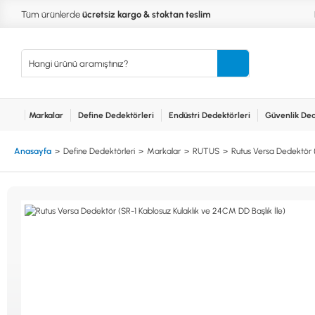
Tüm ürünlerde
ücretsiz kargo & stoktan teslim
Markalar
Define Dedektörleri
Endüstri Dedektörleri
Güvenlik Ded
Kurumsal
Markalar
Bayilerimiz
Teknik Servis
İlet
MARKALAR
KULLA
Anasayfa
Define Dedektörleri
Markalar
RUTUS
Rutus Versa Dedektör (
XP
NUGGE
RUTUS DEDEKTÖR
PİNPOİ
Define
FISHER
PULSE 
Dedektörleri
TEKNETICS
SU GEÇ
MINELAB
TEK PA
GARRETT
YENİ B
NOKTA
Endüstri
Dedektörleri
LORENZ
DETECH