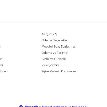
ALIŞVERİŞ
Ödeme Seçenekleri
i
Mesafeli Satış Sözleşmesi
Ödeme ve Teslimat
rı
Gizlilik ve Güvenlik
ri
İade Şartları
örleri
Kişisel Verilerin Korunması
ile
ideasoft