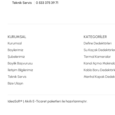
Teknik Servis
0 533 375 39 71
KURUMSAL
KATEGORİLER
Kurumsal
Define Dedektörleri
Bayilerimiz
Su Kaçak Dedektörler
Şubelerimiz
Termal Kameralar
Bayilik Başvurusu
Kanal Açma Makinala
İletişim Bilgilerimiz
Kablo Boru Dedektörle
Teknik Servis
Menhol Kapak Dedekt
Bize Ulaşın
IdeaSoft® | Akıllı E-Ticaret paketleri ile hazırlanmıştır.