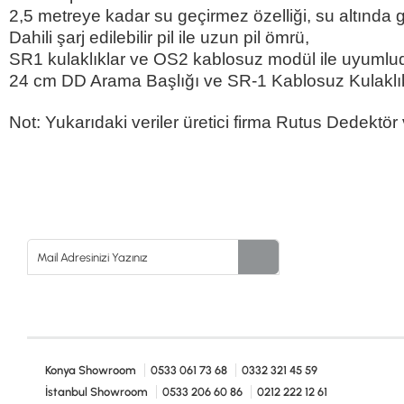
2,5 metreye kadar su geçirmez özelliği, su altında 
Dahili şarj edilebilir pil ile uzun pil ömrü,
SR1 kulaklıklar ve OS2 kablosuz modül ile uyumludur
24 cm DD Arama Başlığı ve SR-1 Kablosuz Kulakl
Not: Yukarıdaki veriler üretici firma Rutus Dedektör ve
Konya Showroom
0533 061 73 68
0332 321 45 59
İstanbul Showroom
0533 206 60 86
0212 222 12 61