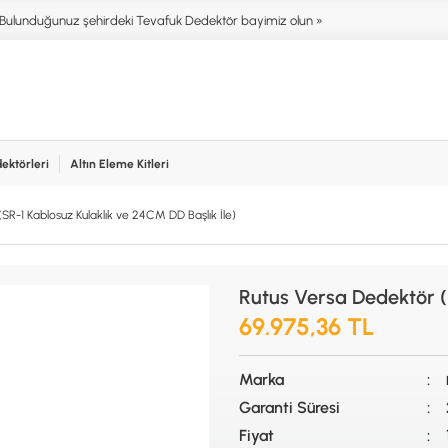
Bulunduğunuz şehirdeki Tevafuk Dedektör bayimiz olun »
ektörleri
Altın Eleme Kitleri
işim
NIM ALANLARI
AKSESUARLAR (ÇEŞİT)
AKSES
SR-1 Kablosuz Kulaklık ve 24CM DD Başlık İle)
T DEDEKTÖRLERİ
ALTIN ELEME KİTLERİ
XP
NTER & SCUBA
ANA ÜNİTELER
RUTUS 
SİSTEMLER
ARAMA BAŞLIKLARI
FISHER
Rutus Versa Dedektör (S
İRMEZ DEDEKTÖRLER
BAŞLIK KORUMA KILIFLARI
TEKNET
RA & HOBİ DEDEKTÖRLERİ
BATARYA, PİL ve ŞARJ ALETLERİ
MINELA
69.975,36 TL
AŞLAYANLAR İÇİN
KULAKLIKLAR VE KULAKLIK
GARRET
BAĞLANTI AKSESUARLARI
NOKTA
Marka
ŞAFTLAR VE ŞAFT AKSESUARLARI
DETEC
SU ALTI VE DİĞER AKSESUARLAR
Garanti Süresi
TAŞIMA ÇANTASI &BULUNTU KESESİ
Fiyat
& KILIFLAR