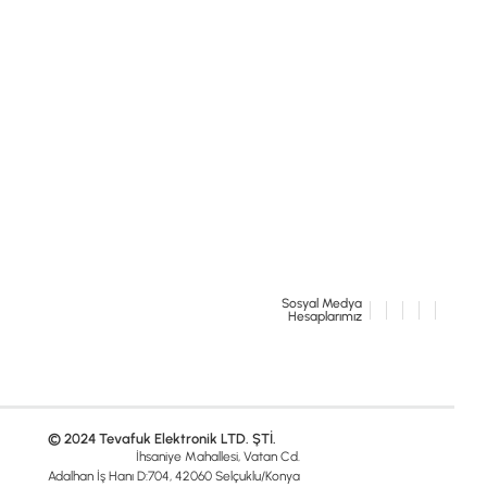
Sosyal Medya
Hesaplarımız
© 2024 Tevafuk Elektronik LTD. ŞTİ.
İhsaniye Mahallesi, Vatan Cd.
Adalhan İş Hanı D:704, 42060 Selçuklu/Konya