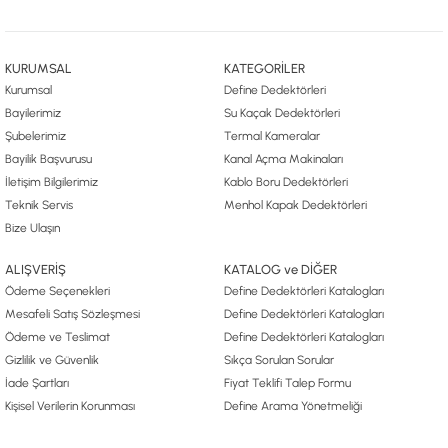
KURUMSAL
KATEGORİLER
Kurumsal
Define Dedektörleri
Bayilerimiz
Su Kaçak Dedektörleri
Şubelerimiz
Termal Kameralar
Bayilik Başvurusu
Kanal Açma Makinaları
İletişim Bilgilerimiz
Kablo Boru Dedektörleri
Teknik Servis
Menhol Kapak Dedektörleri
Bize Ulaşın
ALIŞVERİŞ
KATALOG ve DİĞER
Ödeme Seçenekleri
Define Dedektörleri Katalogları
Mesafeli Satış Sözleşmesi
Define Dedektörleri Katalogları
Ödeme ve Teslimat
Define Dedektörleri Katalogları
Gizlilik ve Güvenlik
Sıkça Sorulan Sorular
İade Şartları
Fiyat Teklifi Talep Formu
Kişisel Verilerin Korunması
Define Arama Yönetmeliği