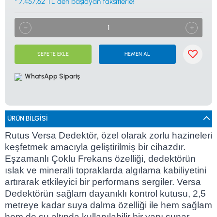
* 7.457,62 TL den başlayan taksitlerle!
0533 061 73 68
0533 206 6086
0212 222 12 61
0332 321 45 59
© 2024 Tevafuk Elektronik LTD. ŞTİ.
Dedektör Dünyası, lider dünya markası dedektörlerin
Türkiye distribitörü olan Tevafuk Elektronik LTD. ŞTİ. resmi satış kanalıdır.
SEPETE EKLE
HEMEN AL
WhatsApp Sipariş
ÜRÜN BILGISI
Rutus Versa Dedektör, özel olarak zorlu hazineleri
keşfetmek amacıyla geliştirilmiş bir cihazdır.
Eşzamanlı Çoklu Frekans özelliği, dedektörün
ıslak ve mineralli topraklarda algılama kabiliyetini
artırarak etkileyici bir performans sergiler. Versa
Dedektörün sağlam dayanıklı kontrol kutusu, 2,5
metreye kadar suya dalma özelliği ile hem sağlam
hem de su altında kullanılabilir bir yapı sunar,