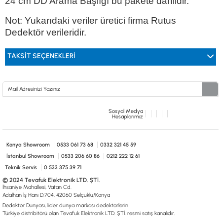
24 cm DD Arama Başlığı
bu pakete dahildir.
Not: Yukarıdaki veriler üretici firma Rutus
Dedektör verileridir.
TAKSIT SEÇENEKLERI
Sosyal Medya
Hesaplarımız
Konya Showroom
0533 061 73 68
0332 321 45 59
İstanbul Showroom
0533 206 60 86
0212 222 12 61
Teknik Servis
0 533 375 39 71
© 2024 Tevafuk Elektronik LTD. ŞTİ.
İhsaniye Mahallesi, Vatan Cd.
Adalhan İş Hanı D:704, 42060 Selçuklu/Konya
Dedektör Dünyası, lider dünya markası dedektörlerin
Türkiye distribitörü olan Tevafuk Elektronik LTD. ŞTİ. resmi satış kanalıdır.