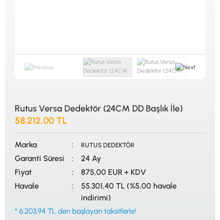
ALTIN ELEME KİTLERİ
XP
ANA ÜNİTELER
RUTUS DEDEKTÖR
ARAMA BAŞLIKLARI
FISHER
BAŞLIK KORUMA KILIFLARI
TEKNETICS
BATARYA, PİL ve ŞARJ ALETLERİ
MINELAB
KULAKLIKLAR VE KULAKLIK BAĞLANTI
GARRETT
AKSESUARLARI
NOKTA
ŞAFTLAR VE ŞAFT AKSESUARLARI
DETECH
SU ALTI VE DİĞER AKSESUARLAR
TAŞIMA ÇANTASI &BULUNTU KESESİ &
KILIFLAR
Rutus Versa Dedektör (24CM DD Başlık İle)
58.212,00 TL
KONYA Showroom
İSTANBUL Showroom
İhasaniye Mahallesi Vatan Caddesi Adalhan
H.Rıfat PAşa Mah. Yüzer Havuz Sk. Perpa
İş Hanı 15/704 Selçuklu/KONYA
Ticaret Merkezi B Blok Kat: 5 No: 160 Şişli/
Marka
İSTANBUL
RUTUS DEDEKTÖR
Garanti Süresi
24 Ay
Fiyat
875,00 EUR + KDV
Havale
55.301,40 TL (%5,00 havale
indirimi)
* 6.203,94 TL den başlayan taksitlerle!