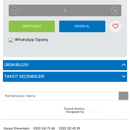
0533 061 73 68
0533 206 6086
0212 222 12 61
0332 321 45 59
© 2024 Tevafuk Elektronik LTD. ŞTİ.
Dedektör Dünyası, lider dünya markası dedektörlerin
Türkiye distribitörü olan Tevafuk Elektronik LTD. ŞTİ. resmi satış kanalıdır.
SEPETE EKLE
HEMEN AL
WhatsApp Sipariş
ÜRÜN BILGISI
TAKSIT SEÇENEKLERI
Sosyal Medya
Hesaplarımız
Konya Showroom
0533 061 73 68
0332 321 45 59