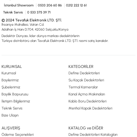
İstanbul Showroom
0533 206 60 86
0212 222 12 61
Teknik Servis
0 533 375 39 71
© 2024 Tevafuk Elektronik LTD. ŞTİ.
İhsaniye Mahallesi, Vatan Cd.
Adalhan İş Hanı D:704, 42060 Selçuklu/Konya
Dedektör Dünyası, lider dünya markası dedektörlerin
Türkiye distribitörü olan Tevafuk Elektronik LTD. ŞTİ. resmi satış kanalıdır.
KURUMSAL
KATEGORİLER
Kurumsal
Define Dedektörleri
Bayilerimiz
Su Kaçak Dedektörleri
Şubelerimiz
Termal Kameralar
Bayilik Başvurusu
Kanal Açma Makinaları
İletişim Bilgilerimiz
Kablo Boru Dedektörleri
Teknik Servis
Menhol Kapak Dedektörleri
Bize Ulaşın
ALIŞVERİŞ
KATALOG ve DİĞER
Ödeme Seçenekleri
Define Dedektörleri Katalogları