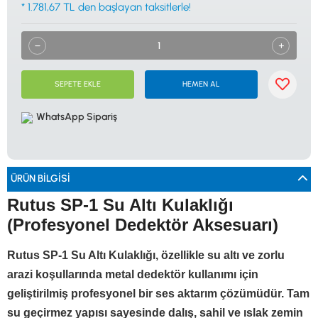
* 1.781,67 TL den başlayan taksitlerle!
0533 061 73 68
0533 206 6086
0212 222 12 61
0332 321 45 59
© 2024 Tevafuk Elektronik LTD. ŞTİ.
Dedektör Dünyası, lider dünya markası dedektörlerin
Türkiye distribitörü olan Tevafuk Elektronik LTD. ŞTİ. resmi satış kanalıdır.
SEPETE EKLE
HEMEN AL
WhatsApp Sipariş
ÜRÜN BILGISI
Rutus SP-1 Su Altı Kulaklığı
(Profesyonel Dedektör Aksesuarı)
Rutus SP-1 Su Altı Kulaklığı, özellikle su altı ve zorlu
arazi koşullarında metal dedektör kullanımı için
geliştirilmiş profesyonel bir ses aktarım çözümüdür. Tam
su geçirmez yapısı sayesinde dalış, sahil ve ıslak zemin