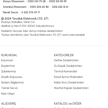
Konya Showroom
0533 061 73 68
0332 321 45 59
İstanbul Showroom
0533 206 60 86
0212 222 12 61
Teknik Servis
0 533 375 39 71
© 2024 Tevafuk Elektronik LTD. ŞTİ.
İhsaniye Mahallesi, Vatan Cd.
Adalhan İş Hanı D:704, 42060 Selçuklu/Konya
Dedektör Dünyası, lider dünya markası dedektörlerin
Türkiye distribitörü olan Tevafuk Elektronik LTD. ŞTİ. resmi satış kanalıdır.
KURUMSAL
KATEGORİLER
Kurumsal
Define Dedektörleri
Bayilerimiz
Su Kaçak Dedektörleri
Şubelerimiz
Termal Kameralar
Bayilik Başvurusu
Kanal Açma Makinaları
İletişim Bilgilerimiz
Kablo Boru Dedektörleri
Teknik Servis
Menhol Kapak Dedektörleri
Bize Ulaşın
ALIŞVERİŞ
KATALOG ve DİĞER