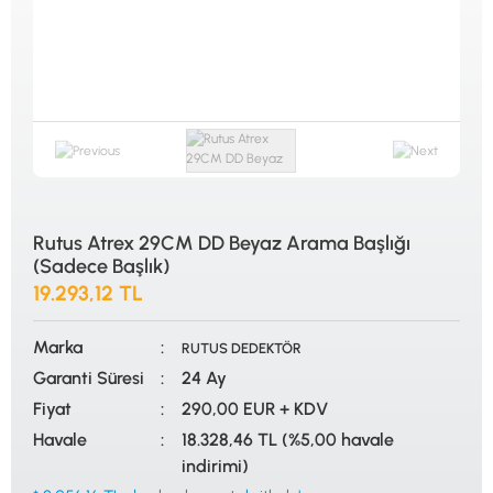
ALTIN ELEME KİTLERİ
XP
ANA ÜNİTELER
RUTUS DEDEKTÖR
ARAMA BAŞLIKLARI
FISHER
BAŞLIK KORUMA KILIFLARI
TEKNETICS
BATARYA, PİL ve ŞARJ ALETLERİ
MINELAB
KULAKLIKLAR VE KULAKLIK BAĞLANTI
GARRETT
AKSESUARLARI
NOKTA
ŞAFTLAR VE ŞAFT AKSESUARLARI
DETECH
SU ALTI VE DİĞER AKSESUARLAR
TAŞIMA ÇANTASI &BULUNTU KESESİ &
KILIFLAR
Rutus Atrex 29CM DD Beyaz Arama Başlığı
(Sadece Başlık)
KONYA Showroom
İSTANBUL Showroom
19.293,12 TL
İhasaniye Mahallesi Vatan Caddesi Adalhan
H.Rıfat PAşa Mah. Yüzer Havuz Sk. Perpa
İş Hanı 15/704 Selçuklu/KONYA
Ticaret Merkezi B Blok Kat: 5 No: 160 Şişli/
İSTANBUL
Marka
RUTUS DEDEKTÖR
Garanti Süresi
24 Ay
Fiyat
290,00 EUR + KDV
Havale
18.328,46 TL (%5,00 havale
indirimi)