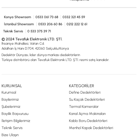
Konya Showroom
0533 061 73 68
0332 321 45 59
İstanbul Showroom
0533 206 60 86
0212 222 12 61
Teknik Servis
0 533 375 39 71
© 2024 Tevafuk Elektronik LTD. ŞTİ.
İhsaniye Mahallesi, Vatan Cd.
Adalhan İş Hanı D:704, 42060 Selçuklu/Konya
Dedektör Dünyası, lider dünya markası dedektörlerin
Türkiye distribitörü olan Tevafuk Elektronik LTD. ŞTİ. resmi satış kanalıdır.
KURUMSAL
KATEGORİLER
Kurumsal
Define Dedektörleri
Bayilerimiz
Su Kaçak Dedektörleri
Şubelerimiz
Termal Kameralar
Bayilik Başvurusu
Kanal Açma Makinaları
İletişim Bilgilerimiz
Kablo Boru Dedektörleri
Teknik Servis
Menhol Kapak Dedektörleri
Bize Ulaşın