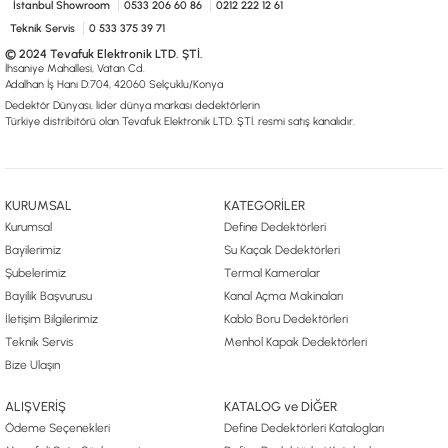
İstanbul Showroom
0533 206 60 86
0212 222 12 61
Teknik Servis
0 533 375 39 71
© 2024 Tevafuk Elektronik LTD. ŞTİ.
İhsaniye Mahallesi, Vatan Cd.
Adalhan İş Hanı D:704, 42060 Selçuklu/Konya
Dedektör Dünyası, lider dünya markası dedektörlerin
Türkiye distribitörü olan Tevafuk Elektronik LTD. ŞTİ. resmi satış kanalıdır.
KURUMSAL
KATEGORİLER
Kurumsal
Define Dedektörleri
Bayilerimiz
Su Kaçak Dedektörleri
Şubelerimiz
Termal Kameralar
Bayilik Başvurusu
Kanal Açma Makinaları
İletişim Bilgilerimiz
Kablo Boru Dedektörleri
Teknik Servis
Menhol Kapak Dedektörleri
Bize Ulaşın
ALIŞVERİŞ
KATALOG ve DİĞER
Ödeme Seçenekleri
Define Dedektörleri Katalogları