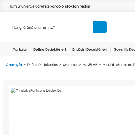
Tüm ürünlerde
ücretsiz kargo & stoktan teslim
Markalar
Define Dedektörleri
Endüstri Dedektörleri
Güvenlik Ded
Kurumsal
Markalar
Bayilerimiz
Teknik Servis
İlet
MARKALAR
KULLA
Anasayfa
Define Dedektörleri
Markalar
MINELAB
Minelab Manticore 
XP
NUGGE
RUTUS DEDEKTÖR
PİNPOİ
Define
FISHER
PULSE 
Dedektörleri
TEKNETICS
SU GEÇ
MINELAB
TEK PA
GARRETT
YENİ B
NOKTA
Endüstri
Dedektörleri
LORENZ
DETECH