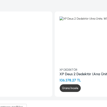
XP DEDEKTÖR
XP Deus 2 Dedektör (Ana Ünite, WS6 Kablosuz Kulaklık ve 
106.378,27 TL
Ürünü İncele