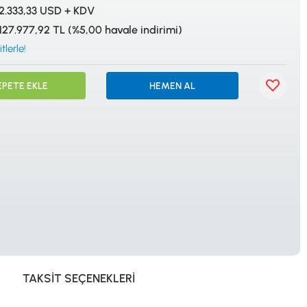
İSTANBUL
2.333,33 USD + KDV
127.977,92 TL (%5,00 havale indirimi)
tlerle!
EPETE EKLE
HEMEN AL
© 2024 Tevafuk Elektronik LTD. ŞTİ.
Dedektör Dünyası, lider dünya markası dedektörlerin
Türkiye distribitörü olan Tevafuk Elektronik LTD. ŞTİ. resmi satış kanalıdır.
TAKSIT SEÇENEKLERI