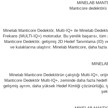
MINELAB MANTI
Mantıcore dedektörü M
Minelab Manticore Dedektör, Multi-IQ+ ile Minelab Dedektö
Frekans (MULTI-IQ+) motorudur. Bu yenilik başarısı, tüm z
Manticore Dedektör, gelişmiş 2D Hedef Tanımlama (ID) ve ze
ve kulaklarına ulaştırır. Minelab Manticore, daha fazla 
MINELA
Minelab Manticore Dedektörün çalıştığı Multi-IQ+, oriji
Manticore Dedektör Multi-IQ+, zeminde daha fazla hedefi a
gelişmiş ayrım, daha yüksek Hedef Kimliği çözünürlüğü, iy
şek