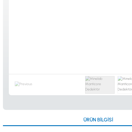
Güvenlik
Dedektörleri
Altın Eleme
Kitleri
0533 061 73 68
0533 206 6086
0212 222 12 61
0332 321 45 59
ÜRÜN BILGISI