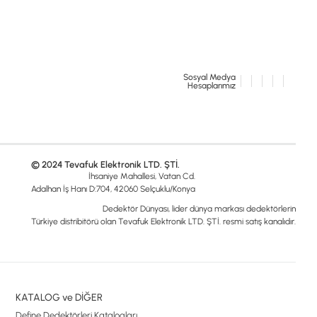
Sosyal Medya
Hesaplarımız
© 2024 Tevafuk Elektronik LTD. ŞTİ.
İhsaniye Mahallesi, Vatan Cd.
Adalhan İş Hanı D:704, 42060 Selçuklu/Konya
Dedektör Dünyası, lider dünya markası dedektörlerin
Türkiye distribitörü olan Tevafuk Elektronik LTD. ŞTİ. resmi satış kanalıdır.
KATALOG ve DİĞER
Define Dedektörleri Katalogları