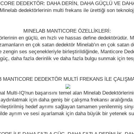
CORE DEDEKTÖR: DAHA DERİN, DAHA GÜÇLÜ VE DAHA
inelab dedektörlerinin multi frekans ile ürettiği son teknoloj
MINELAB MANTICORE ÖZELLİKLERİ:
rlerinin en güçlü, en hızlı ve hassas define dedektörüdür. 
amanların en çok satan dedektör Minelab'ın en çok satan dede
ngin ses seçenekleriyle birleştirildiğinde, Manticore Dedektö
güç, daha fazla derinlik ve daha fazla bulgu sunmak için tesp
B MANTICORE DEDEKTÖR MULTİ FREKANS İLE ÇALIŞMA
nal Multi-IQ'nun başarısını temel alan Minelab Dedektörlerin
ydınlatmak için daha geniş bir çalışma frekansı aralığında bo
ileştirilmiş hedef ayrımı sağlayan tamamen yenilenmiş sinya
ilde ayrım ve sesi ayarlamak için daha büyük bir yetenek su