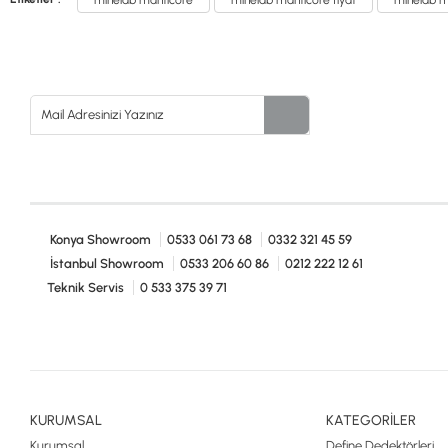
minelab mantıcore
minelab mantıcore fiyat
minelab ma
Konya Showroom
0533 061 73 68
0332 321 45 59
İstanbul Showroom
0533 206 60 86
0212 222 12 61
Teknik Servis
0 533 375 39 71
KURUMSAL
KATEGORİLER
Kurumsal
Define Dedektörleri