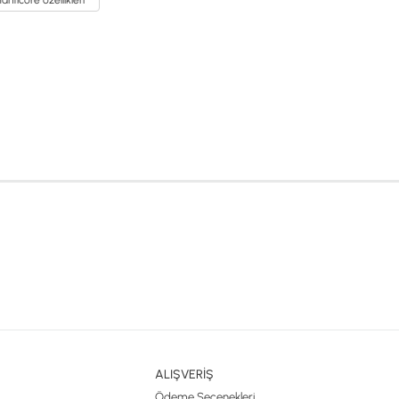
ntıcore özellikleri
ALIŞVERİŞ
Ödeme Seçenekleri