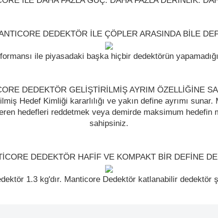
ORE İLE DAHA FAZLA GÜÇ. DAHA FAZLA DERİNLİK. DAH
ANTICORE DEDEKTÖR İLE ÇÖPLER ARASINDA BİLE DEF
ormansı ile piyasadaki başka hiçbir dedektörün yapamadığı 
ORE DEDEKTÖR GELİŞTİRİLMİŞ AYRIM ÖZELLİĞİNE SA
lmiş Hedef Kimliği kararlılığı ve yakın define ayrımı sunar. Ma
çeren hedefleri reddetmek veya demirde maksimum hedefin m
sahipsiniz.
TİCORE DEDEKTÖR HAFİF VE KOMPAKT BİR DEFİNE D
ektör 1.3 kg'dır. Manticore Dedektör katlanabilir dedektör şa