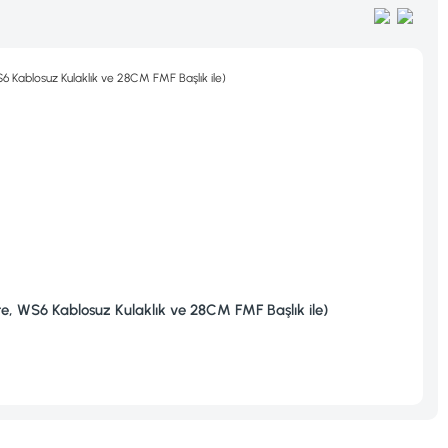
MINELAB DEDEKTÖR
28CM FMF Başlık ile)
Minelab Equınox 700 Dedek
73.130,24 TL
Ürünü İncele