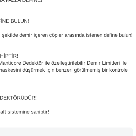
A FAZLA DEFİNE!
İNE BULUN!
şekilde demir içeren çöpler arasında istenen define bulun!
HİPTİR!
nticore Dedektör ile özelleştirilebilir Demir Limitleri ile
askesini düşürmek için benzeri görülmemiş bir kontrole
EDEKTÖRÜDÜR!
ft sistemine sahiptir!