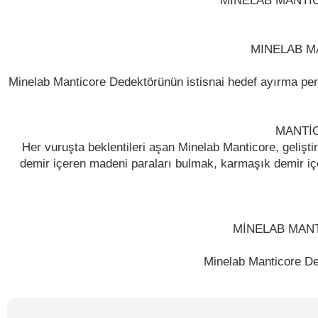
MINELAB MANTIC
MINELAB M
Minelab Manticore Dedektörünün istisnai hedef ayırma perf
MANTİC
Her vuruşta beklentileri aşan Minelab Manticore, geliştiri
demir içeren madeni paraları bulmak, karmaşık demir i
MİNELAB MAN
Minelab Manticore Ded