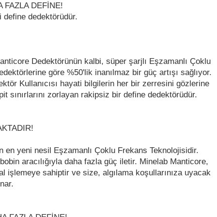
 FAZLA DEFİNE!
i define dedektörüdür.
Manticore Dedektörünün kalbi, süper şarjlı Eşzamanlı Çoklu
ktörlerine göre %50'lik inanılmaz bir güç artışı sağlıyor.
r Kullanıcısı hayati bilgilerin her bir zerresini gözlerine
it sınırlarını zorlayan rakipsiz bir define dedektörüdür.
KTADIR!
in en yeni nesil Eşzamanlı Çoklu Frekans Teknolojisidir.
bin aracılığıyla daha fazla güç iletir. Minelab Manticore,
l işlemeye sahiptir ve size, algılama koşullarınıza uyacak
nar.