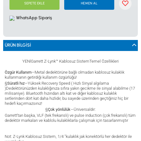
0533 061 73 68
0533 206 6086
0212 222 12 61
0332 321 45 59
SEPETE EKLE
HEMEN AL
© 2024 Tevafuk Elektronik LTD. ŞTİ.
Dedektör Dünyası, lider dünya markası dedektörlerin
WhatsApp Sipariş
Türkiye distribitörü olan Tevafuk Elektronik LTD. ŞTİ. resmi satış kanalıdır.
ÜRÜN BILGISI
YENİGarrett Z-Lynk™ Kablosuz Sistem
Temel Özellikleri
Özgür Kullanım
—Metal dedektörüne bağlı olmadan kablosuz kulaklık
kullanmanın getirdiği kullanım özgürlüğü!
§
Süratli hız
—Yüksek Recovery Speed ( Hızlı Sinyal algılama
)Dedektörünüzden kulaklığınıza sıfıra yakın gecikme ile sinyal alabilme (17
milisaniye). Bluetooth hızından altı kat ve diğer kablosuz kulaklık
setlerinden dört kat daha hızlıdır, bu sayede üzerinden geçtiğiniz hiç bir
hedefi kaçırmazsınız!
§
Çok yönlülük
—Üniversaldir:
Garrett'tan başka, VLF (tek frekanslı) ve pulse induction (çok frekanslı) tüm
dedektör markaları ve kablolu kulaklıklarla çalışmak için tasarlanmıştır
Not: Z-Lynk Kablosuz Sistem, 1/4 "kulaklık jak konektörlü her dedektör ile