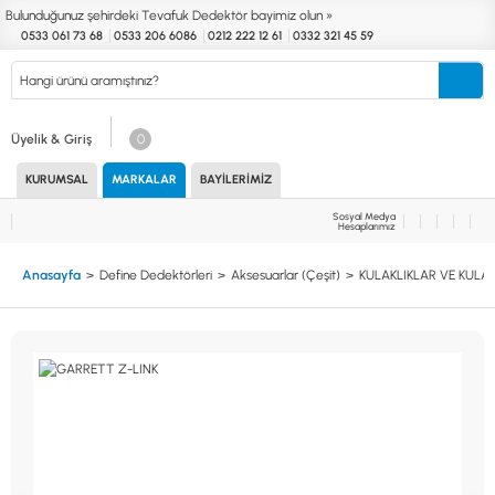
Bulunduğunuz şehirdeki Tevafuk Dedektör bayimiz olun »
0533 061 73 68
0533 206 6086
0212 222 12 61
0332 321 45 59
Kurumsal
Markalar
Bayilerimiz
Teknik Servis
İletişim
Üyelik & Giriş
0
KURUMSAL
MARKALAR
BAYILERIMIZ
Define
Endüstri
Güvenlik
Altın Eleme
Dedektörleri
Dedektörleri
Dedektörleri
Kitleri
Sosyal Medya
Hesaplarımız
MARKALAR
KULLANIM ALANLARI
Anasayfa
Define Dedektörleri
Aksesuarlar (Çeşit)
KULAKLIKLAR VE KULA
XP
NUGGET DEDEKTÖRLERİ
RUTUS DEDEKTÖR
PİNPOİNTER & SCUBA
FISHER
PULSE SİSTEMLER
TEKNETICS
SU GEÇİRMEZ DEDEKTÖRLER
MINELAB
TEK PARA & HOBİ DEDEKTÖRLERİ
GARRETT
YENİ BAŞLAYANLAR İÇİN
NOKTA
LORENZ
DETECH
AKSESUARLAR (ÇEŞİT)
AKSESUARLAR (MARKA)