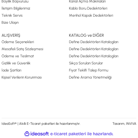
Bayilik Başvurusu
Kanal Açma Makinaları
İletişim Bilgilerimiz
Kablo Boru Dedektörleri
Teknik Servis
Menhol Kapak Dedektörleri
Bize Ulaşın
ALIŞVERİŞ
KATALOG ve DİĞER
Ödeme Seçenekleri
Define Dedektörleri Katalogları
Mesafeli Satış Sözleşmesi
Define Dedektörleri Katalogları
Ödeme ve Teslimat
Define Dedektörleri Katalogları
Gizlilik ve Güvenlik
Sıkça Sorulan Sorular
İade Şartları
Fiyat Teklifi Talep Formu
Kişisel Verilerin Korunması
Define Arama Yönetmeliği
IdeaSoft® | Akıllı E-Ticaret paketleri ile hazırlanmıştır.
Tasarım, INVIVA
ile
ideasoft
e-