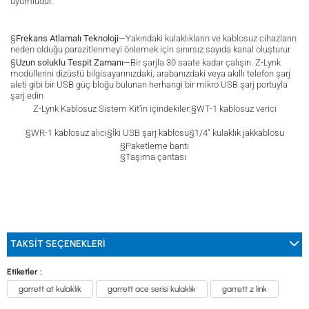
uyumludur.
§
Frekans Atlamalı Teknoloji
—Yakındaki kulaklıkların ve kablosuz cihazların
neden olduğu parazitlenmeyi önlemek için sınırsız sayıda kanal oluşturur
§
Uzun soluklu Tespit Zamanı
—Bir şarjla 30 saate kadar çalışın. Z-Lynk
modüllerini dizüstü bilgisayarınızdaki, arabanızdaki veya akıllı telefon şarj
aleti gibi bir USB güç bloğu bulunan herhangi bir mikro USB şarj portuyla
şarj edin
Z-Lynk Kablosuz Sistem Kit
’in içindekiler:
§WT-1 kablosuz verici
§WR-1 kablosuz alıcı
§İki USB şarj kablosu
§1/4" kulaklık jakkablosu
§Paketleme bantı
§Taşıma çantası
TAKSIT SEÇENEKLERI
Etiketler :
garrett at kulaklık
garrett ace serisi kulaklık
garrett z link