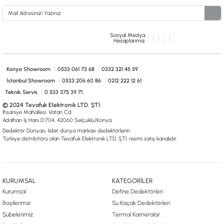
Sosyal Medya
Hesaplarımız
Konya Showroom
0533 061 73 68
0332 321 45 59
İstanbul Showroom
0533 206 60 86
0212 222 12 61
Teknik Servis
0 533 375 39 71
© 2024 Tevafuk Elektronik LTD. ŞTİ.
İhsaniye Mahallesi, Vatan Cd.
Adalhan İş Hanı D:704, 42060 Selçuklu/Konya
Dedektör Dünyası, lider dünya markası dedektörlerin
Türkiye distribitörü olan Tevafuk Elektronik LTD. ŞTİ. resmi satış kanalıdır.
KURUMSAL
KATEGORİLER
Kurumsal
Define Dedektörleri
Bayilerimiz
Su Kaçak Dedektörleri
Şubelerimiz
Termal Kameralar