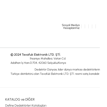
Sosyal Medya
Hesaplarımız
© 2024 Tevafuk Elektronik LTD. ŞTİ.
İhsaniye Mahallesi, Vatan Cd.
Adalhan İş Hanı D:704, 42060 Selçuklu/Konya
Dedektör Dünyası, lider dünya markası dedektörlerin
Türkiye distribitörü olan Tevafuk Elektronik LTD. ŞTİ. resmi satış kanalıdır.
KATALOG ve DİĞER
Define Dedektörleri Katalogları