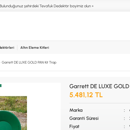
Bulunduğunuz şehirdeki Tevafuk Dedektör bayimiz olun »
ektörleri
Altın Eleme Kitleri
işim
NIM ALANLARI
AKSESUARLAR (ÇEŞİT)
AKSES
Garrett DE LUXE GOLD PAN Kit Trap
T DEDEKTÖRLERİ
ALTIN ELEME KİTLERİ
XP
NTER & SCUBA
ANA ÜNİTELER
RUTUS 
SİSTEMLER
ARAMA BAŞLIKLARI
FISHER
Garrett DE LUXE GOLD 
İRMEZ DEDEKTÖRLER
BAŞLIK KORUMA KILIFLARI
TEKNET
RA & HOBİ DEDEKTÖRLERİ
BATARYA, PİL ve ŞARJ ALETLERİ
MINELA
5.481,12 TL
AŞLAYANLAR İÇİN
KULAKLIKLAR VE KULAKLIK
GARRET
BAĞLANTI AKSESUARLARI
NOKTA
Marka
ŞAFTLAR VE ŞAFT AKSESUARLARI
DETEC
SU ALTI VE DİĞER AKSESUARLAR
Garanti Süresi
TAŞIMA ÇANTASI &BULUNTU KESESİ
Fiyat
& KILIFLAR