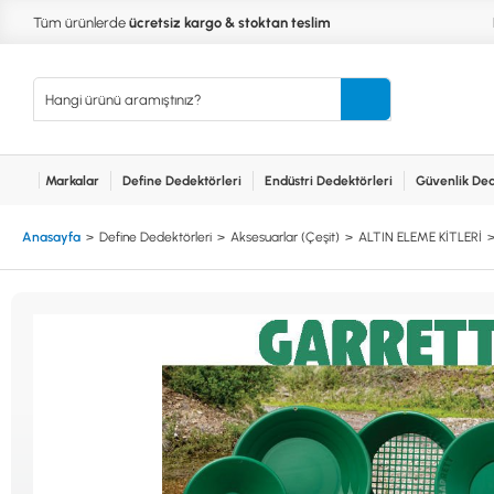
Tüm ürünlerde
ücretsiz kargo & stoktan teslim
Markalar
Define Dedektörleri
Endüstri Dedektörleri
Güvenlik Ded
Kurumsal
Markalar
Bayilerimiz
Teknik Servis
İlet
MARKALAR
KULLA
Anasayfa
Define Dedektörleri
Aksesuarlar (Çeşit)
ALTIN ELEME KİTLERİ
XP
NUGGE
RUTUS DEDEKTÖR
PİNPOİ
Define
FISHER
PULSE 
Dedektörleri
TEKNETICS
SU GEÇ
MINELAB
TEK PA
GARRETT
YENİ B
NOKTA
Endüstri
Dedektörleri
LORENZ
DETECH