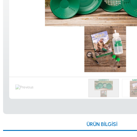
Güvenlik
Dedektörleri
Altın Eleme
Kitleri
0533 061 73 68
0533 206 6086
0212 222 12 61
0332 321 45 59
ÜRÜN BILGISI