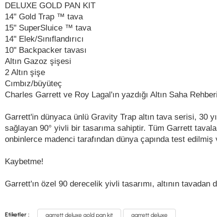
DELUXE GOLD PAN KIT
14" Gold Trap ™ tava
15" SuperSluice ™ tava
14" Elek/Sınıflandırıcı
10" Backpacker tavası
Altın Gazoz şişesi
2 Altın şişe
Cımbız/büyüteç
Charles Garrett ve Roy Lagal'ın yazdığı Altın Saha Rehber
Garrett'in dünyaca ünlü Gravity Trap altın tava serisi, 30 yı
sağlayan 90° yivli bir tasarıma sahiptir. Tüm Garrett tavala
onbinlerce madenci tarafından dünya çapında test edilmiş v
Kaybetme!
Garrett'ın özel 90 derecelik yivli tasarımı, altının tavadan 
Etiketler :
garrett deluxe gold pan kit
garrett deluxe