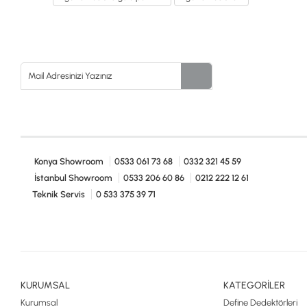
Konya Showroom
0533 061 73 68
0332 321 45 59
İstanbul Showroom
0533 206 60 86
0212 222 12 61
Teknik Servis
0 533 375 39 71
KURUMSAL
KATEGORİLER
Kurumsal
Define Dedektörleri