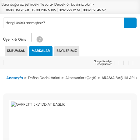
Bulunduğunuz şehirdeki Tevafuk Dedektör bayimiz olun »
0533 061 73 68
0533 206 6086
0212 222 12 61
0332 321 45 59
Kurumsal
Markalar
Bayilerimiz
Teknik Servis
İletişim
Üyelik & Giriş
0
KURUMSAL
MARKALAR
BAYILERIMIZ
Define
Endüstri
Güvenlik
Altın Eleme
Dedektörleri
Dedektörleri
Dedektörleri
Kitleri
Sosyal Medya
Hesaplarımız
MARKALAR
KULLANIM ALANLARI
Anasayfa
Define Dedektörleri
Aksesuarlar (Çeşit)
ARAMA BAŞLIKLARI
XP
NUGGET DEDEKTÖRLERİ
RUTUS DEDEKTÖR
PİNPOİNTER & SCUBA
FISHER
PULSE SİSTEMLER
TEKNETICS
SU GEÇİRMEZ DEDEKTÖRLER
MINELAB
TEK PARA & HOBİ DEDEKTÖRLERİ
GARRETT
YENİ BAŞLAYANLAR İÇİN
NOKTA
LORENZ
DETECH
AKSESUARLAR (ÇEŞİT)
AKSESUARLAR (MARKA)