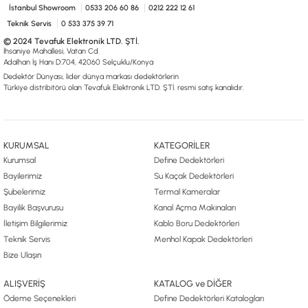
İstanbul Showroom
0533 206 60 86
0212 222 12 61
Teknik Servis
0 533 375 39 71
© 2024 Tevafuk Elektronik LTD. ŞTİ.
İhsaniye Mahallesi, Vatan Cd.
Adalhan İş Hanı D:704, 42060 Selçuklu/Konya
Dedektör Dünyası, lider dünya markası dedektörlerin
Türkiye distribitörü olan Tevafuk Elektronik LTD. ŞTİ. resmi satış kanalıdır.
KURUMSAL
KATEGORİLER
Kurumsal
Define Dedektörleri
Bayilerimiz
Su Kaçak Dedektörleri
Şubelerimiz
Termal Kameralar
Bayilik Başvurusu
Kanal Açma Makinaları
İletişim Bilgilerimiz
Kablo Boru Dedektörleri
Teknik Servis
Menhol Kapak Dedektörleri
Bize Ulaşın
ALIŞVERİŞ
KATALOG ve DİĞER
Ödeme Seçenekleri
Define Dedektörleri Katalogları