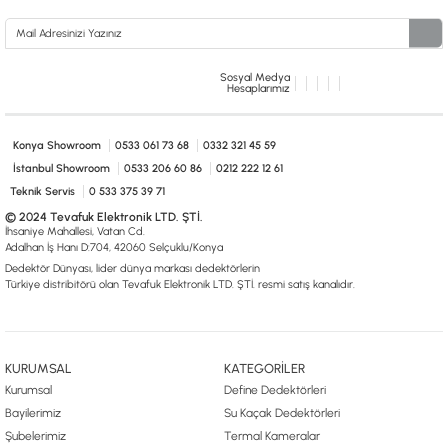
Sosyal Medya
Hesaplarımız
Konya Showroom
0533 061 73 68
0332 321 45 59
İstanbul Showroom
0533 206 60 86
0212 222 12 61
Teknik Servis
0 533 375 39 71
© 2024 Tevafuk Elektronik LTD. ŞTİ.
İhsaniye Mahallesi, Vatan Cd.
Adalhan İş Hanı D:704, 42060 Selçuklu/Konya
Dedektör Dünyası, lider dünya markası dedektörlerin
Türkiye distribitörü olan Tevafuk Elektronik LTD. ŞTİ. resmi satış kanalıdır.
KURUMSAL
KATEGORİLER
Kurumsal
Define Dedektörleri
Bayilerimiz
Su Kaçak Dedektörleri
Şubelerimiz
Termal Kameralar