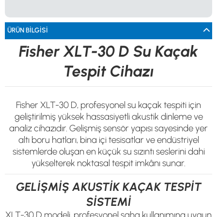
0533 061 73 68
0533 206 6086
0212 222 12 61
0332 321 45 59
© 2024 Tevafuk Elektronik LTD. ŞTİ.
Dedektör Dünyası, lider dünya markası dedektörlerin
ÜRÜN BILGISI
Türkiye distribitörü olan Tevafuk Elektronik LTD. ŞTİ. resmi satış kanalıdır.
Fisher XLT-30 D Su Kaçak
Tespit Cihazı
Fisher XLT-30 D, profesyonel su kaçak tespiti için
geliştirilmiş yüksek hassasiyetli akustik dinleme ve
analiz cihazıdır. Gelişmiş sensör yapısı sayesinde yer
altı boru hatları, bina içi tesisatlar ve endüstriyel
sistemlerde oluşan en küçük su sızıntı seslerini dahi
yükselterek noktasal tespit imkânı sunar.
GELİŞMİŞ AKUSTİK KAÇAK TESPİT
SİSTEMİ
XLT-30 D modeli, profesyonel saha kullanımına uygun