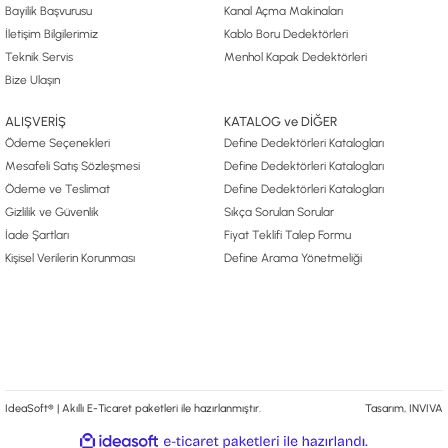
Bayilik Başvurusu
Kanal Açma Makinaları
İletişim Bilgilerimiz
Kablo Boru Dedektörleri
Teknik Servis
Menhol Kapak Dedektörleri
Bize Ulaşın
ALIŞVERİŞ
KATALOG ve DİĞER
Ödeme Seçenekleri
Define Dedektörleri Katalogları
Mesafeli Satış Sözleşmesi
Define Dedektörleri Katalogları
Ödeme ve Teslimat
Define Dedektörleri Katalogları
Gizlilik ve Güvenlik
Sıkça Sorulan Sorular
İade Şartları
Fiyat Teklifi Talep Formu
Kişisel Verilerin Korunması
Define Arama Yönetmeliği
IdeaSoft® | Akıllı E-Ticaret paketleri ile hazırlanmıştır.
Tasarım, INVIVA
ile
ideasoft
e-