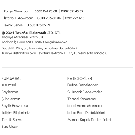
Konya Showroom
0533 061 73 68
0332 321 45 59
İstanbul Showroom
0533 206 60 86
0212 222 12 61
Teknik Servis
0 533 375 39 71
© 2024 Tevafuk Elektronik LTD. ŞTİ.
İhsaniye Mahallesi, Vatan Cd.
Adalhan İş Hanı D:704, 42060 Selçuklu/Konya
Dedektör Dünyası, lider dünya markası dedektörlerin
Türkiye distribitörü olan Tevafuk Elektronik LTD. ŞTİ. resmi satış kanalıdır.
KURUMSAL
KATEGORİLER
Kurumsal
Define Dedektörleri
Bayilerimiz
Su Kaçak Dedektörleri
Şubelerimiz
Termal Kameralar
Bayilik Başvurusu
Kanal Açma Makinaları
İletişim Bilgilerimiz
Kablo Boru Dedektörleri
Teknik Servis
Menhol Kapak Dedektörleri
Bize Ulaşın