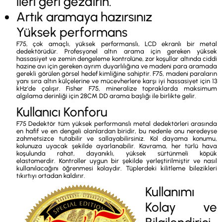
ileri geri gezdirin.
Artık aramaya hazırsınız
Yüksek performans
F75, çok amaçlı, yüksek performanslı, LCD ekranlı bir metal
dedektörüdür. Profesyonel altın arama için gereken yüksek
hassasiyet ve zemin dengeleme kontrolüne, zor koşullar altında ciddi
hazine avı için gereken ayrım duyarlılığına ve madeni para aramada
gerekli görülen görsel hedef kimliğine sahiptir. F75, madeni paraların
yanı sıra altın külçelerine ve mücevherlere karşı iyi hassasiyet için 13
kHz'de çalışır. Fisher F75, mineralize topraklarda maksimum
algılama derinliği için 28CM DD arama başlığı ile birlikte gelir.
Kullanıcı Konforu
F75 Dedektör tüm yüksek performanslı metal dedektörleri arasında
en hafif ve en dengeli olanlardan biridir, bu nedenle onu neredeyse
zahmetsizce tutabilir ve sallayabilirsiniz. Kol dayama konumu,
kolunuza uyacak şekilde ayarlanabilir. Kavrama, her türlü hava
koşulunda rahat, dayanıklı, yüksek sürtünmeli köpük
elastomerdir. Kontroller uygun bir şekilde yerleştirilmiştir ve nasıl
kullanılacağını öğrenmesi kolaydır. Tüplerdeki kilitleme bilezikleri
tıkırtıyı ortadan kaldırır.
Kullanımı
Kolay ve