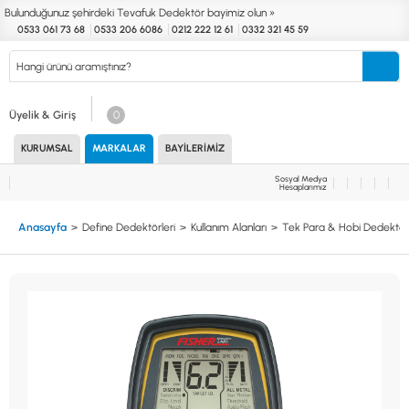
Bulunduğunuz şehirdeki Tevafuk Dedektör bayimiz olun »
0533 061 73 68
0533 206 6086
0212 222 12 61
0332 321 45 59
Kurumsal
Markalar
Bayilerimiz
Teknik Servis
İletişim
Üyelik & Giriş
0
KURUMSAL
MARKALAR
BAYILERIMIZ
Define
Endüstri
Güvenlik
Altın Eleme
Dedektörleri
Dedektörleri
Dedektörleri
Kitleri
Sosyal Medya
Hesaplarımız
MARKALAR
KULLANIM ALANLARI
Anasayfa
Define Dedektörleri
Kullanım Alanları
Tek Para & Hobi Dedektörl
XP
NUGGET DEDEKTÖRLERİ
RUTUS DEDEKTÖR
PİNPOİNTER & SCUBA
FISHER
PULSE SİSTEMLER
TEKNETICS
SU GEÇİRMEZ DEDEKTÖRLER
MINELAB
TEK PARA & HOBİ DEDEKTÖRLERİ
GARRETT
YENİ BAŞLAYANLAR İÇİN
NOKTA
LORENZ
DETECH
AKSESUARLAR (ÇEŞİT)
AKSESUARLAR (MARKA)