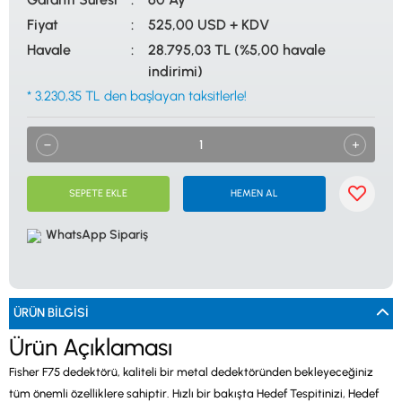
0533 061 73 68
0533 206 6086
0212 222 12 61
0332 321 45 59
Fiyat
525,00 USD + KDV
© 2024 Tevafuk Elektronik LTD. ŞTİ.
Havale
28.795,03 TL (%5,00 havale
Dedektör Dünyası, lider dünya markası dedektörlerin
Türkiye distribitörü olan Tevafuk Elektronik LTD. ŞTİ. resmi satış kanalıdır.
indirimi)
* 3.230,35 TL den başlayan taksitlerle!
SEPETE EKLE
HEMEN AL
WhatsApp Sipariş
ÜRÜN BILGISI
Ürün Açıklaması
Fisher F75 dedektörü, kaliteli bir metal dedektöründen bekleyeceğiniz
tüm önemli özelliklere sahiptir. Hızlı bir bakışta Hedef Tespitinizi, Hedef