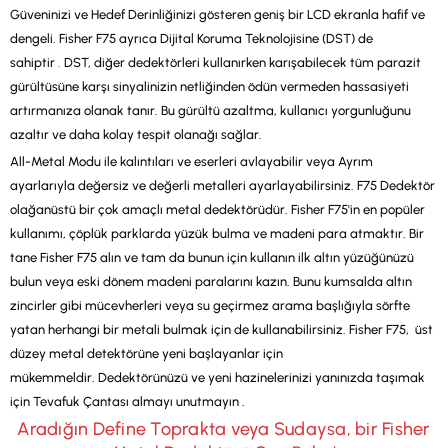
Güveninizi ve Hedef Derinliğinizi gösteren geniş bir LCD ekranla hafif ve
dengeli. Fisher F75 ayrıca Dijital Koruma Teknolojisine (DST) de
sahiptir
.
DST, diğer dedektörleri kullanırken karışabilecek tüm parazit
gürültüsüne karşı sinyalinizin netliğinden ödün vermeden hassasiyeti
artırmanıza olanak tanır. Bu gürültü azaltma, kullanıcı yorgunluğunu
azaltır ve daha kolay tespit olanağı sağlar.
All-Metal Modu ile kalıntıları ve eserleri avlayabilir veya Ayrım
ayarlarıyla değersiz ve değerli metalleri ayarlayabilirsiniz. F75 Dedektör
olağanüstü bir çok amaçlı metal dedektörüdür. Fisher F75'in en popüler
kullanımı, çöplük parklarda yüzük bulma ve madeni para atmaktır. Bir
tane Fisher F75 alın ve tam da bunun için kullanın ilk altın yüzüğünüzü
bulun veya eski dönem madeni paralarını kazın. Bunu kumsalda altın
zincirler gibi mücevherleri veya su geçirmez arama başlığıyla sörfte
yatan herhangi bir metali bulmak için de kullanabilirsiniz. Fisher F75, üst
düzey metal detektörüne yeni başlayanlar için
mükemmeldir. Dedektörünüzü ve yeni hazinelerinizi yanınızda taşımak
için Tevafuk Çantası almayı unutmayın .
Aradığın Define Toprakta veya Sudaysa, bir Fisher