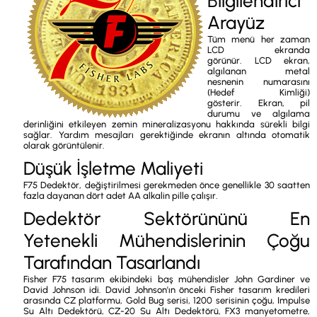
Bilgilendirici
Arayüz
Tüm menü her zaman
LCD ekranda
görünür. LCD ekran,
algılanan metal
nesnenin numarasını
(Hedef Kimliği)
gösterir. Ekran, pil
durumu ve algılama
derinliğini etkileyen zemin mineralizasyonu hakkında sürekli bilgi
sağlar. Yardım mesajları gerektiğinde ekranın altında otomatik
olarak görüntülenir.
Düşük İşletme Maliyeti
F75 Dedektör, değiştirilmesi gerekmeden önce genellikle 30 saatten
fazla dayanan dört adet AA alkalin pille çalışır.
Dedektör Sektörününü En
Yetenekli Mühendislerinin Çoğu
Tarafından Tasarlandı
Fisher F75 tasarım ekibindeki baş mühendisler John Gardiner ve
David Johnson idi. David Johnson'ın önceki Fisher tasarım kredileri
arasında CZ platformu, Gold Bug serisi, 1200 serisinin çoğu, Impulse
Su Altı Dedektörü, CZ-20 Su Altı Dedektörü, FX3 manyetometre,