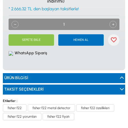
indirimi)
0533 061 73 68
0533 206 6086
0212 222 12 61
0332 321 45 59
* 2.666,32 TL den başlayan taksitlerle!
© 2024 Tevafuk Elektronik LTD. ŞTİ.
Dedektör Dünyası, lider dünya markası dedektörlerin
Türkiye distribitörü olan Tevafuk Elektronik LTD. ŞTİ. resmi satış kanalıdır.
SEPETE EKLE
HEMEN AL
WhatsApp Sipariş
ÜRÜN BILGISI
TAKSIT SEÇENEKLERI
Etiketler :
fisher f22
fisher f22 metal detector
fisher f22 özellikleri
fisher f22 yorumları
fisher f22 fiyatı