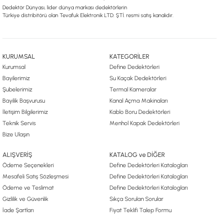
Dedektör Dünyası, lider dünya markası dedektörlerin
Türkiye distribitörü olan Tevafuk Elektronik LTD. ŞTİ. resmi satış kanalıdır.
KURUMSAL
KATEGORİLER
Kurumsal
Define Dedektörleri
Bayilerimiz
Su Kaçak Dedektörleri
Şubelerimiz
Termal Kameralar
Bayilik Başvurusu
Kanal Açma Makinaları
İletişim Bilgilerimiz
Kablo Boru Dedektörleri
Teknik Servis
Menhol Kapak Dedektörleri
Bize Ulaşın
ALIŞVERİŞ
KATALOG ve DİĞER
Ödeme Seçenekleri
Define Dedektörleri Katalogları
Mesafeli Satış Sözleşmesi
Define Dedektörleri Katalogları
Ödeme ve Teslimat
Define Dedektörleri Katalogları
Gizlilik ve Güvenlik
Sıkça Sorulan Sorular
İade Şartları
Fiyat Teklifi Talep Formu