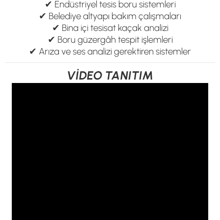
✔ Endüstriyel tesis boru sistemleri
✔ Belediye altyapı bakım çalışmaları
✔ Bina içi tesisat kaçak analizi
✔ Boru güzergâh tespit işlemleri
✔ Arıza ve ses analizi gerektiren sistemler
VİDEO TANITIM