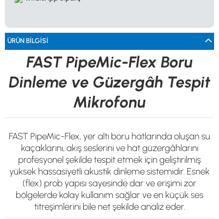
0533 061 73 68
0533 206 6086
0212 222 12 61
0332 321 45 59
© 2024 Tevafuk Elektronik LTD. ŞTİ.
Dedektör Dünyası, lider dünya markası dedektörlerin
Türkiye distribitörü olan Tevafuk Elektronik LTD. ŞTİ. resmi satış kanalıdır.
ÜRÜN BILGISI
FAST PipeMic-Flex Boru
Dinleme ve Güzergâh Tespit
Mikrofonu
FAST PipeMic-Flex, yer altı boru hatlarında oluşan su
kaçaklarını, akış seslerini ve hat güzergâhlarını
profesyonel şekilde tespit etmek için geliştirilmiş
yüksek hassasiyetli akustik dinleme sistemidir. Esnek
(flex) prob yapısı sayesinde dar ve erişimi zor
bölgelerde kolay kullanım sağlar ve en küçük ses
titreşimlerini bile net şekilde analiz eder.