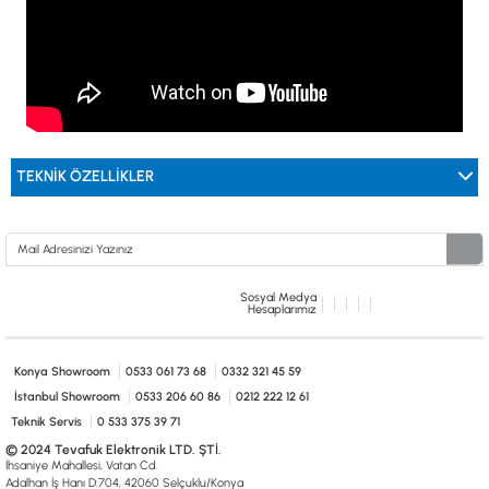
TEKNİK ÖZELLİKLER
Sosyal Medya
Hesaplarımız
Konya Showroom
0533 061 73 68
0332 321 45 59
İstanbul Showroom
0533 206 60 86
0212 222 12 61
Teknik Servis
0 533 375 39 71
© 2024 Tevafuk Elektronik LTD. ŞTİ.
İhsaniye Mahallesi, Vatan Cd.
Adalhan İş Hanı D:704, 42060 Selçuklu/Konya