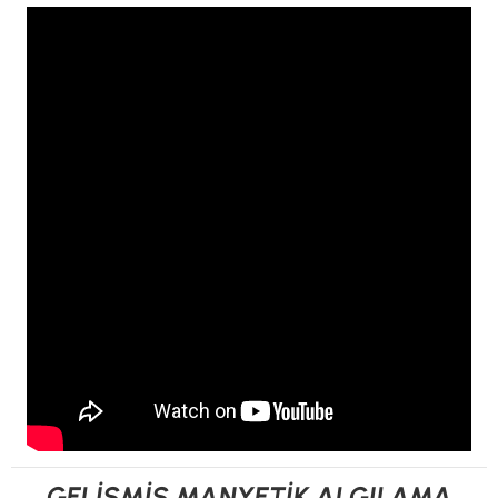
GELİŞMİŞ MANYETİK ALGILAMA