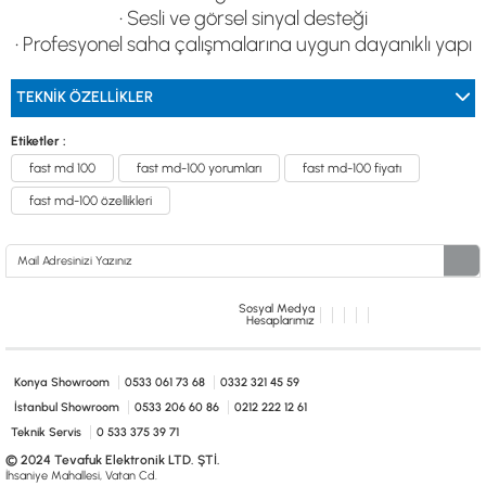
• Sesli ve görsel sinyal desteği
• Profesyonel saha çalışmalarına uygun dayanıklı yapı
TEKNIK ÖZELLIKLER
Etiketler :
fast md 100
fast md-100 yorumları
fast md-100 fiyatı
fast md-100 özellikleri
Sosyal Medya
Hesaplarımız
Konya Showroom
0533 061 73 68
0332 321 45 59
İstanbul Showroom
0533 206 60 86
0212 222 12 61
Teknik Servis
0 533 375 39 71
© 2024 Tevafuk Elektronik LTD. ŞTİ.
İhsaniye Mahallesi, Vatan Cd.