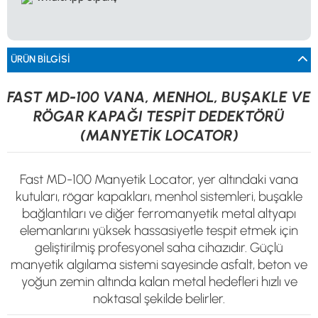
0533 061 73 68
0533 206 6086
0212 222 12 61
0332 321 45 59
© 2024 Tevafuk Elektronik LTD. ŞTİ.
Dedektör Dünyası, lider dünya markası dedektörlerin
Türkiye distribitörü olan Tevafuk Elektronik LTD. ŞTİ. resmi satış kanalıdır.
ÜRÜN BILGISI
FAST MD-100 VANA, MENHOL, BUŞAKLE VE
RÖGAR KAPAĞI TESPİT DEDEKTÖRÜ
(MANYETİK LOCATOR)
Fast MD-100 Manyetik Locator, yer altındaki vana
kutuları, rögar kapakları, menhol sistemleri, buşakle
bağlantıları ve diğer ferromanyetik metal altyapı
elemanlarını yüksek hassasiyetle tespit etmek için
geliştirilmiş profesyonel saha cihazıdır. Güçlü
manyetik algılama sistemi sayesinde asfalt, beton ve
yoğun zemin altında kalan metal hedefleri hızlı ve
noktasal şekilde belirler.