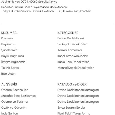
Adalhan İş Hanı D:704, 42060 Selçuklu/Konya
Dedektör Dünyası, lider dünya markası dedektörlerin
Türkiye distribitörü olan Tevafuk Elektronik LTD. ŞTİ. resmi satış kanalıdır.
KURUMSAL
KATEGORİLER
Kurumsal
Define Dedektörleri
Bayilerimiz
Su Kaçak Dedektörleri
Şubelerimiz
Termal Kameralar
Bayilik Başvurusu
Kanal Açma Makinaları
İletişim Bilgilerimiz
Kablo Boru Dedektörleri
Teknik Servis
Menhol Kapak Dedektörleri
Bize Ulaşın
ALIŞVERİŞ
KATALOG ve DİĞER
Ödeme Seçenekleri
Define Dedektörleri Katalogları
Mesafeli Satış Sözleşmesi
Define Dedektörleri Katalogları
Ödeme ve Teslimat
Define Dedektörleri Katalogları
Gizlilik ve Güvenlik
Sıkça Sorulan Sorular
İade Şartları
Fiyat Teklifi Talep Formu