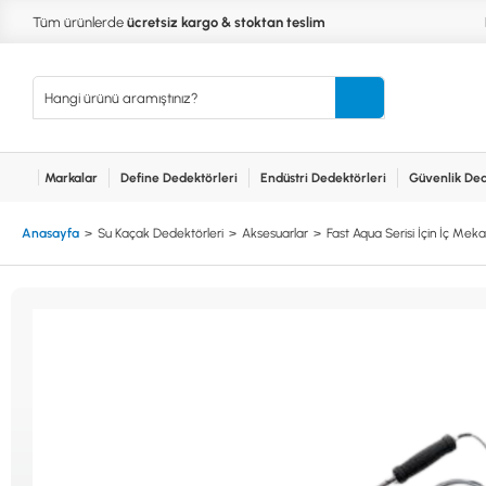
Tüm ürünlerde
ücretsiz kargo & stoktan teslim
Markalar
Define Dedektörleri
Endüstri Dedektörleri
Güvenlik Ded
Kurumsal
Markalar
Bayilerimiz
Teknik Servis
İlet
MARKALAR
KULLA
Anasayfa
Su Kaçak Dedektörleri
Aksesuarlar
Fast Aqua Serisi İçin İç Me
XP
NUGGE
RUTUS DEDEKTÖR
PİNPOİ
Define
FISHER
PULSE 
Dedektörleri
TEKNETICS
SU GEÇ
MINELAB
TEK PA
GARRETT
YENİ B
NOKTA
Endüstri
Dedektörleri
LORENZ
DETECH