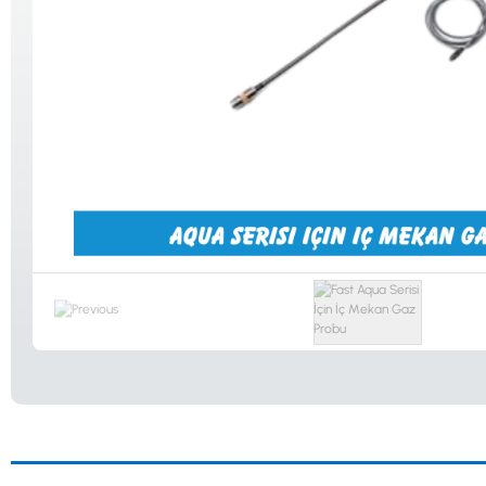
Güvenlik
Dedektörleri
Altın Eleme
Kitleri
0533 061 73 68
0533 206 6086
0212 222 12 61
0332 321 45 59