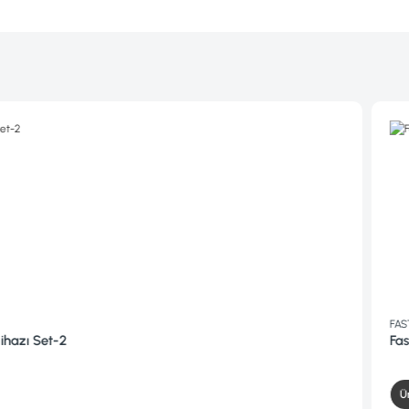
FAST
Fast Aqua M50 Su Kaçak Tes
Ürünü İncele