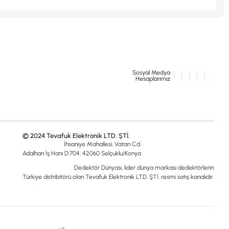
Sosyal Medya
Hesaplarımız
© 2024 Tevafuk Elektronik LTD. ŞTİ.
İhsaniye Mahallesi, Vatan Cd.
Adalhan İş Hanı D:704, 42060 Selçuklu/Konya
Dedektör Dünyası, lider dünya markası dedektörlerin
Türkiye distribitörü olan Tevafuk Elektronik LTD. ŞTİ. resmi satış kanalıdır.