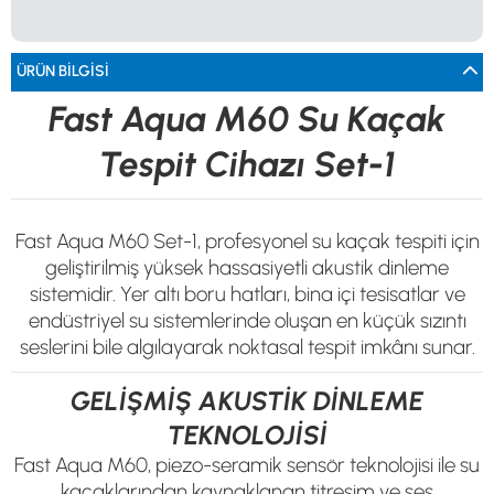
0533 061 73 68
0533 206 6086
0212 222 12 61
0332 321 45 59
© 2024 Tevafuk Elektronik LTD. ŞTİ.
Dedektör Dünyası, lider dünya markası dedektörlerin
ÜRÜN BILGISI
Türkiye distribitörü olan Tevafuk Elektronik LTD. ŞTİ. resmi satış kanalıdır.
Fast Aqua M60 Su Kaçak
Tespit Cihazı Set-1
Fast Aqua M60 Set-1, profesyonel su kaçak tespiti için
geliştirilmiş yüksek hassasiyetli akustik dinleme
sistemidir. Yer altı boru hatları, bina içi tesisatlar ve
endüstriyel su sistemlerinde oluşan en küçük sızıntı
seslerini bile algılayarak noktasal tespit imkânı sunar.
GELİŞMİŞ AKUSTİK DİNLEME
TEKNOLOJİSİ
Fast Aqua M60, piezo-seramik sensör teknolojisi ile su
kaçaklarından kaynaklanan titreşim ve ses