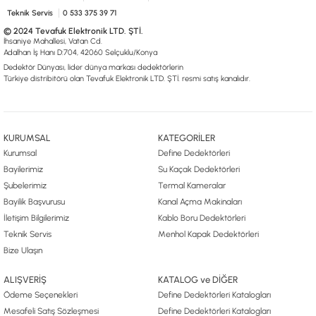
Teknik Servis
0 533 375 39 71
© 2024 Tevafuk Elektronik LTD. ŞTİ.
İhsaniye Mahallesi, Vatan Cd.
Adalhan İş Hanı D:704, 42060 Selçuklu/Konya
Dedektör Dünyası, lider dünya markası dedektörlerin
Türkiye distribitörü olan Tevafuk Elektronik LTD. ŞTİ. resmi satış kanalıdır.
KURUMSAL
KATEGORİLER
Kurumsal
Define Dedektörleri
Bayilerimiz
Su Kaçak Dedektörleri
Şubelerimiz
Termal Kameralar
Bayilik Başvurusu
Kanal Açma Makinaları
İletişim Bilgilerimiz
Kablo Boru Dedektörleri
Teknik Servis
Menhol Kapak Dedektörleri
Bize Ulaşın
ALIŞVERİŞ
KATALOG ve DİĞER
Ödeme Seçenekleri
Define Dedektörleri Katalogları
Mesafeli Satış Sözleşmesi
Define Dedektörleri Katalogları