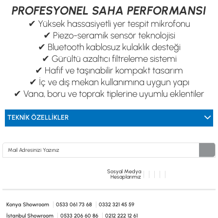
PROFESYONEL SAHA PERFORMANSI
✔ Yüksek hassasiyetli yer tespit mikrofonu
✔ Piezo-seramik sensör teknolojisi
✔ Bluetooth kablosuz kulaklık desteği
✔ Gürültü azaltıcı filtreleme sistemi
✔ Hafif ve taşınabilir kompakt tasarım
✔ İç ve dış mekan kullanımına uygun yapı
✔ Vana, boru ve toprak tiplerine uyumlu eklentiler
TEKNİK ÖZELLİKLER
Sosyal Medya
Hesaplarımız
Konya Showroom
0533 061 73 68
0332 321 45 59
İstanbul Showroom
0533 206 60 86
0212 222 12 61