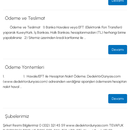
Devamı
Ödeme ve Teslimat
Ödeme ve Teslimat 1) Banka Havalesi veya EFT (Elektronik Fon Transferi)
yaparak Kuveyttürk, İş Bankası, Halk Bankası, hesaplarımızdan (TL) herhangi birine
yapabilirsiniz 2) Sitemiz üzerinden kredi kartlarınız ile ...
Devamı
Ödeme Yöntemleri
1. 1. Havale/EFT ile Hesaptan Nakit Ödeme; DedektörDünyası.com
(www.dedektordunyasi.com) adresinden verdiğiniz siparişleri ödemesini hesaptan
nakit haval ...
Devamı
Şubelerimiz
Şirket Resmi Bilgilerimiz 0 (332) 321 45 59 www.dedektordunyasi.com TEVAFUK