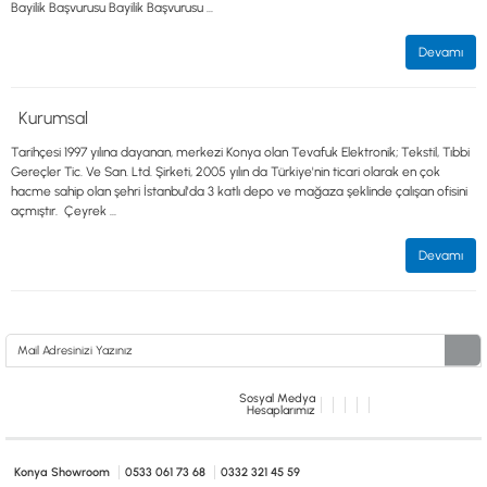
Bayilik Başvurusu Bayilik Başvurusu ...
Devamı
Kurumsal
Tarihçesi 1997 yılına dayanan, merkezi Konya olan Tevafuk Elektronik; Tekstil, Tıbbi
Gereçler Tic. Ve San. Ltd. Şirketi, 2005 yılın da Türkiye'nin ticari olarak en çok
hacme sahip olan şehri İstanbul'da 3 katlı depo ve mağaza şeklinde çalışan ofisini
açmıştır. Çeyrek ...
Devamı
Sosyal Medya
Hesaplarımız
Konya Showroom
0533 061 73 68
0332 321 45 59