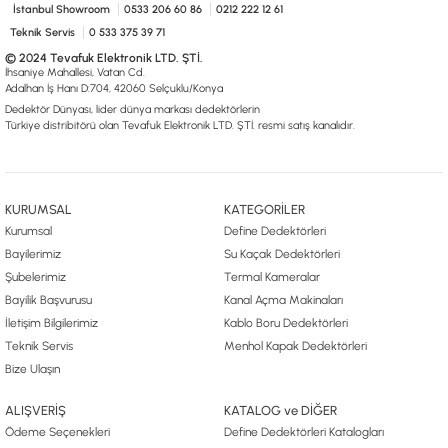
İstanbul Showroom
0533 206 60 86
0212 222 12 61
Teknik Servis
0 533 375 39 71
© 2024 Tevafuk Elektronik LTD. ŞTİ.
İhsaniye Mahallesi, Vatan Cd.
Adalhan İş Hanı D:704, 42060 Selçuklu/Konya
Dedektör Dünyası, lider dünya markası dedektörlerin
Türkiye distribitörü olan Tevafuk Elektronik LTD. ŞTİ. resmi satış kanalıdır.
KURUMSAL
KATEGORİLER
Kurumsal
Define Dedektörleri
Bayilerimiz
Su Kaçak Dedektörleri
Şubelerimiz
Termal Kameralar
Bayilik Başvurusu
Kanal Açma Makinaları
İletişim Bilgilerimiz
Kablo Boru Dedektörleri
Teknik Servis
Menhol Kapak Dedektörleri
Bize Ulaşın
ALIŞVERİŞ
KATALOG ve DİĞER
Ödeme Seçenekleri
Define Dedektörleri Katalogları