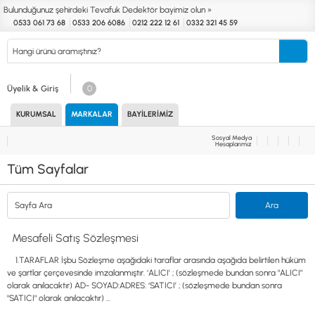
Bulunduğunuz şehirdeki Tevafuk Dedektör bayimiz olun »
0533 061 73 68
0533 206 6086
0212 222 12 61
0332 321 45 59
Kurumsal
Markalar
Bayilerimiz
Teknik Servis
İletişim
Üyelik & Giriş
0
KURUMSAL
MARKALAR
BAYILERIMIZ
Define
Endüstri
Güvenlik
Altın Eleme
Dedektörleri
Dedektörleri
Dedektörleri
Kitleri
Sosyal Medya
Hesaplarımız
MARKALAR
KULLANIM ALANLARI
Tüm Sayfalar
XP
NUGGET DEDEKTÖRLERİ
RUTUS DEDEKTÖR
PİNPOİNTER & SCUBA
FISHER
PULSE SİSTEMLER
TEKNETICS
SU GEÇİRMEZ DEDEKTÖRLER
Mesafeli Satış Sözleşmesi
MINELAB
TEK PARA & HOBİ DEDEKTÖRLERİ
GARRETT
YENİ BAŞLAYANLAR İÇİN
1.TARAFLAR İşbu Sözleşme aşağıdaki taraflar arasında aşağıda belirtilen hüküm
NOKTA
ve şartlar çerçevesinde imzalanmıştır. ‘ALICI’ ; (sözleşmede bundan sonra "ALICI"
LORENZ
olarak anılacaktır) AD- SOYAD:ADRES: ‘SATICI’ ; (sözleşmede bundan sonra
DETECH
"SATICI" olarak anılacaktır) ...
AKSESUARLAR (ÇEŞİT)
AKSESUARLAR (MARKA)