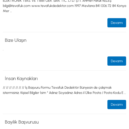
ELEKTRONİK TEKS. VE TIBBİ GER. SAN. TİC. LTD. ŞTİ. Ahmet Faruk KELEŞ
bilgi@tevafuk.com www.tevafukdedektor.com 1997 Mevlana 841 006 72 84 Konya
Mer ...
Devamı
Bize Ulaşın
.
Devamı
İnsan Kaynakları
// // // // // // // İş Başvuru Formu Tevafuk Dedektör Bünyesin de çalışmak
istermisiniz. Kişisel Bilgiler İsim * Adınız Soyadınız Adres il Ülke Posta / Posta Kodu E ...
Devamı
Bayilik Başvurusu