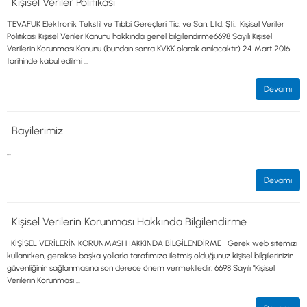
Kişisel Veriler Politikası
0533 061 73 68
0533 206 6086
0212 222 12 61
0332 321 45 59
© 2024 Tevafuk Elektronik LTD. ŞTİ.
TEVAFUK Elektronik Tekstil ve Tıbbi Gereçleri Tic. ve San. Ltd. Şti. Kişisel Veriler
Politikası Kişisel Veriler Kanunu hakkında genel bilgilendirme6698 Sayılı Kişisel
Dedektör Dünyası, lider dünya markası dedektörlerin
Türkiye distribitörü olan Tevafuk Elektronik LTD. ŞTİ. resmi satış kanalıdır.
Verilerin Korunması Kanunu (bundan sonra KVKK olarak anılacaktır) 24 Mart 2016
tarihinde kabul edilmi ...
Devamı
Bayilerimiz
...
Devamı
Kişisel Verilerin Korunması Hakkında Bilgilendirme
KİŞİSEL VERİLERİN KORUNMASI HAKKINDA BİLGİLENDİRME Gerek web sitemizi
kullanırken, gerekse başka yollarla tarafımıza iletmiş olduğunuz kişisel bilgilerinizin
güvenliğinin sağlanmasına son derece önem vermektedir. 6698 Sayılı "Kişisel
Verilerin Korunması ...