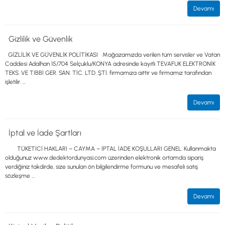
ALTIN ELEME KİTLERİ
XP
Devamı
ANA ÜNİTELER
RUTUS DEDEKTÖR
ARAMA BAŞLIKLARI
FISHER
Gizlilik ve Güvenlik
BAŞLIK KORUMA KILIFLARI
TEKNETICS
BATARYA, PİL ve ŞARJ ALETLERİ
MINELAB
GİZLİLİK VE GÜVENLİK POLİTİKASI Mağazamızda verilen tüm servisler ve Vatan
KULAKLIKLAR VE KULAKLIK BAĞLANTI
GARRETT
Caddesi Adalhan 15/704 Selçuklu/KONYA adresinde kayıtlı TEVAFUK ELEKTRONİK
AKSESUARLARI
NOKTA
TEKS. VE TIBBİ GER. SAN. TİC. LTD. ŞTİ. firmamıza aittir ve firmamız tarafından
ŞAFTLAR VE ŞAFT AKSESUARLARI
DETECH
işletilir. ...
SU ALTI VE DİĞER AKSESUARLAR
TAŞIMA ÇANTASI &BULUNTU KESESİ &
Devamı
KILIFLAR
KONYA Showroom
İSTANBUL Showroom
İptal ve İade Şartları
İhasaniye Mahallesi Vatan Caddesi Adalhan
H.Rıfat PAşa Mah. Yüzer Havuz Sk. Perpa
İş Hanı 15/704 Selçuklu/KONYA
Ticaret Merkezi B Blok Kat: 5 No: 160 Şişli/
İSTANBUL
TÜKETİCİ HAKLARI – CAYMA – İPTAL İADE KOŞULLARI GENEL: Kullanmakta
olduğunuz www.dedektordunyasi.com üzerinden elektronik ortamda sipariş
verdiğiniz takdirde, size sunulan ön bilgilendirme formunu ve mesafeli satış
sözleşme ...
Devamı