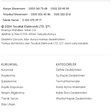
0533 061 73 68
0533 206 6086
0212 222 12 61
0332 321 45 59
© 2024 Tevafuk Elektronik LTD. ŞTİ.
Konya Showroom
0533 061 73 68
0332 321 45 59
Dedektör Dünyası, lider dünya markası dedektörlerin
İstanbul Showroom
0533 206 60 86
0212 222 12 61
Türkiye distribitörü olan Tevafuk Elektronik LTD. ŞTİ. resmi satış kanalıdır.
Teknik Servis
0 533 375 39 71
© 2024 Tevafuk Elektronik LTD. ŞTİ.
İhsaniye Mahallesi, Vatan Cd.
Adalhan İş Hanı D:704, 42060 Selçuklu/Konya
Dedektör Dünyası, lider dünya markası dedektörlerin
Türkiye distribitörü olan Tevafuk Elektronik LTD. ŞTİ. resmi satış kanalıdır.
KURUMSAL
KATEGORİLER
Kurumsal
Define Dedektörleri
Bayilerimiz
Su Kaçak Dedektörleri
Şubelerimiz
Termal Kameralar
Bayilik Başvurusu
Kanal Açma Makinaları
İletişim Bilgilerimiz
Kablo Boru Dedektörleri
Teknik Servis
Menhol Kapak Dedektörleri
Bize Ulaşın