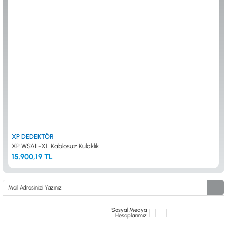
ALTIN ELEME KİTLERİ
XP
ANA ÜNİTELER
RUTUS DEDEKTÖR
ARAMA BAŞLIKLARI
FISHER
BAŞLIK KORUMA KILIFLARI
TEKNETICS
BATARYA, PİL ve ŞARJ ALETLERİ
MINELAB
KULAKLIKLAR VE KULAKLIK BAĞLANTI
GARRETT
AKSESUARLARI
NOKTA
ŞAFTLAR VE ŞAFT AKSESUARLARI
DETECH
SU ALTI VE DİĞER AKSESUARLAR
TAŞIMA ÇANTASI &BULUNTU KESESİ &
KILIFLAR
KONYA Showroom
İSTANBUL Showroom
İhasaniye Mahallesi Vatan Caddesi Adalhan
H.Rıfat PAşa Mah. Yüzer Havuz Sk. Perpa
XP DEDEKTÖR
İş Hanı 15/704 Selçuklu/KONYA
Ticaret Merkezi B Blok Kat: 5 No: 160 Şişli/
XP WSAII-XL Kablosuz Kulaklık
İSTANBUL
15.900,19 TL
Sosyal Medya
Hesaplarımız