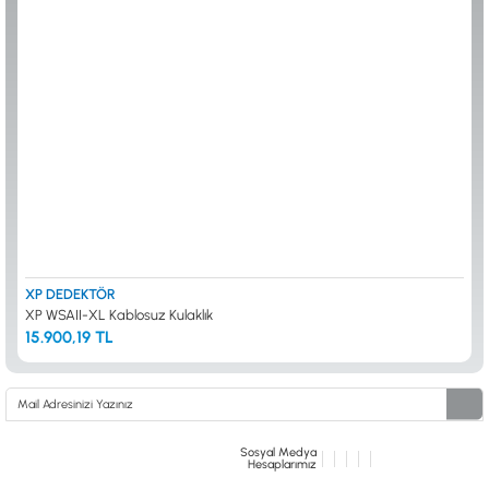
ALTIN ELEME KİTLERİ
XP
ANA ÜNİTELER
RUTUS DEDEKTÖR
ARAMA BAŞLIKLARI
FISHER
BAŞLIK KORUMA KILIFLARI
TEKNETICS
BATARYA, PİL ve ŞARJ ALETLERİ
MINELAB
KULAKLIKLAR VE KULAKLIK BAĞLANTI
GARRETT
AKSESUARLARI
NOKTA
ŞAFTLAR VE ŞAFT AKSESUARLARI
DETECH
SU ALTI VE DİĞER AKSESUARLAR
TAŞIMA ÇANTASI &BULUNTU KESESİ &
KILIFLAR
KONYA Showroom
İSTANBUL Showroom
İhasaniye Mahallesi Vatan Caddesi Adalhan
H.Rıfat PAşa Mah. Yüzer Havuz Sk. Perpa
XP DEDEKTÖR
İş Hanı 15/704 Selçuklu/KONYA
Ticaret Merkezi B Blok Kat: 5 No: 160 Şişli/
XP WSAII-XL Kablosuz Kulaklık
İSTANBUL
15.900,19 TL
Sosyal Medya
Hesaplarımız