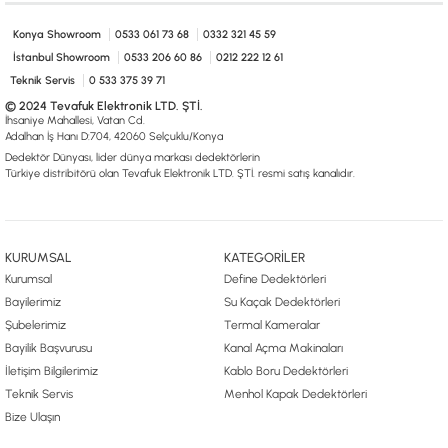
0533 061 73 68
0533 206 6086
0212 222 12 61
0332 321 45 59
© 2024 Tevafuk Elektronik LTD. ŞTİ.
Konya Showroom
0533 061 73 68
0332 321 45 59
Dedektör Dünyası, lider dünya markası dedektörlerin
İstanbul Showroom
0533 206 60 86
0212 222 12 61
Türkiye distribitörü olan Tevafuk Elektronik LTD. ŞTİ. resmi satış kanalıdır.
Teknik Servis
0 533 375 39 71
© 2024 Tevafuk Elektronik LTD. ŞTİ.
İhsaniye Mahallesi, Vatan Cd.
Adalhan İş Hanı D:704, 42060 Selçuklu/Konya
Dedektör Dünyası, lider dünya markası dedektörlerin
Türkiye distribitörü olan Tevafuk Elektronik LTD. ŞTİ. resmi satış kanalıdır.
KURUMSAL
KATEGORİLER
Kurumsal
Define Dedektörleri
Bayilerimiz
Su Kaçak Dedektörleri
Şubelerimiz
Termal Kameralar
Bayilik Başvurusu
Kanal Açma Makinaları
İletişim Bilgilerimiz
Kablo Boru Dedektörleri
Teknik Servis
Menhol Kapak Dedektörleri
Bize Ulaşın