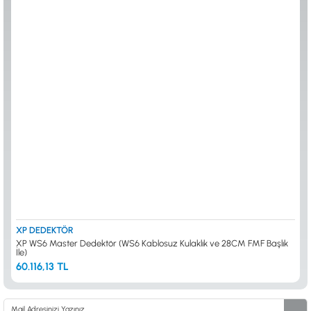
0533 061 73 68
0533 206 6086
0212 222 12 61
0332 321 45 59
© 2024 Tevafuk Elektronik LTD. ŞTİ.
Dedektör Dünyası, lider dünya markası dedektörlerin
Türkiye distribitörü olan Tevafuk Elektronik LTD. ŞTİ. resmi satış kanalıdır.
XP DEDEKTÖR
XP WS6 Master Dedektör (WS6 Kablosuz Kulaklık ve 28CM FMF Başlık
İle)
60.116,13 TL