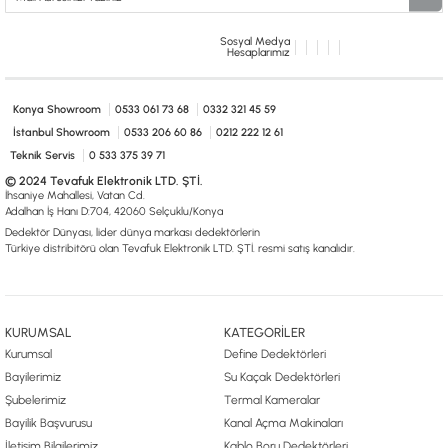
Sosyal Medya
Hesaplarımız
Konya Showroom
0533 061 73 68
0332 321 45 59
İstanbul Showroom
0533 206 60 86
0212 222 12 61
Teknik Servis
0 533 375 39 71
© 2024 Tevafuk Elektronik LTD. ŞTİ.
İhsaniye Mahallesi, Vatan Cd.
Adalhan İş Hanı D:704, 42060 Selçuklu/Konya
Dedektör Dünyası, lider dünya markası dedektörlerin
Türkiye distribitörü olan Tevafuk Elektronik LTD. ŞTİ. resmi satış kanalıdır.
KURUMSAL
KATEGORİLER
Kurumsal
Define Dedektörleri
Bayilerimiz
Su Kaçak Dedektörleri
Şubelerimiz
Termal Kameralar
Bayilik Başvurusu
Kanal Açma Makinaları
İletişim Bilgilerimiz
Kablo Boru Dedektörleri