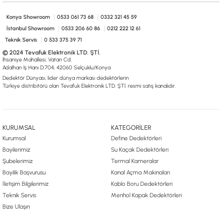
0533 061 73 68
0533 206 6086
0212 222 12 61
0332 321 45 59
© 2024 Tevafuk Elektronik LTD. ŞTİ.
Konya Showroom
0533 061 73 68
0332 321 45 59
Dedektör Dünyası, lider dünya markası dedektörlerin
İstanbul Showroom
0533 206 60 86
0212 222 12 61
Türkiye distribitörü olan Tevafuk Elektronik LTD. ŞTİ. resmi satış kanalıdır.
Teknik Servis
0 533 375 39 71
© 2024 Tevafuk Elektronik LTD. ŞTİ.
İhsaniye Mahallesi, Vatan Cd.
Adalhan İş Hanı D:704, 42060 Selçuklu/Konya
Dedektör Dünyası, lider dünya markası dedektörlerin
Türkiye distribitörü olan Tevafuk Elektronik LTD. ŞTİ. resmi satış kanalıdır.
KURUMSAL
KATEGORİLER
Kurumsal
Define Dedektörleri
Bayilerimiz
Su Kaçak Dedektörleri
Şubelerimiz
Termal Kameralar
Bayilik Başvurusu
Kanal Açma Makinaları
İletişim Bilgilerimiz
Kablo Boru Dedektörleri
Teknik Servis
Menhol Kapak Dedektörleri
Bize Ulaşın