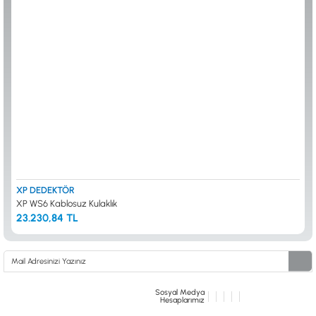
ALTIN ELEME KİTLERİ
XP
ANA ÜNİTELER
RUTUS DEDEKTÖR
ARAMA BAŞLIKLARI
FISHER
BAŞLIK KORUMA KILIFLARI
TEKNETICS
BATARYA, PİL ve ŞARJ ALETLERİ
MINELAB
KULAKLIKLAR VE KULAKLIK BAĞLANTI
GARRETT
AKSESUARLARI
NOKTA
ŞAFTLAR VE ŞAFT AKSESUARLARI
DETECH
SU ALTI VE DİĞER AKSESUARLAR
TAŞIMA ÇANTASI &BULUNTU KESESİ &
KILIFLAR
KONYA Showroom
İSTANBUL Showroom
İhasaniye Mahallesi Vatan Caddesi Adalhan
H.Rıfat PAşa Mah. Yüzer Havuz Sk. Perpa
XP DEDEKTÖR
İş Hanı 15/704 Selçuklu/KONYA
Ticaret Merkezi B Blok Kat: 5 No: 160 Şişli/
XP WS6 Kablosuz Kulaklık
İSTANBUL
23.230,84 TL
Sosyal Medya
Hesaplarımız