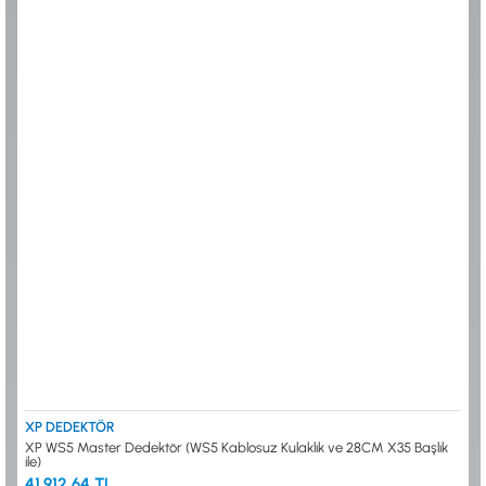
XP DEDEKTÖR
XP WS5 Master Dedektör (WS5 Kablosuz Kulaklık ve 28CM X35 Başlık
ile)
41.912,64 TL