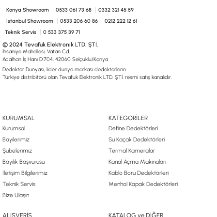
Konya Showroom
0533 061 73 68
0332 321 45 59
İstanbul Showroom
0533 206 60 86
0212 222 12 61
Teknik Servis
0 533 375 39 71
© 2024 Tevafuk Elektronik LTD. ŞTİ.
İhsaniye Mahallesi, Vatan Cd.
Adalhan İş Hanı D:704, 42060 Selçuklu/Konya
Dedektör Dünyası, lider dünya markası dedektörlerin
Türkiye distribitörü olan Tevafuk Elektronik LTD. ŞTİ. resmi satış kanalıdır.
KURUMSAL
KATEGORİLER
Kurumsal
Define Dedektörleri
Bayilerimiz
Su Kaçak Dedektörleri
Şubelerimiz
Termal Kameralar
Bayilik Başvurusu
Kanal Açma Makinaları
İletişim Bilgilerimiz
Kablo Boru Dedektörleri
Teknik Servis
Menhol Kapak Dedektörleri
Bize Ulaşın
ALIŞVERİŞ
KATALOG ve DİĞER