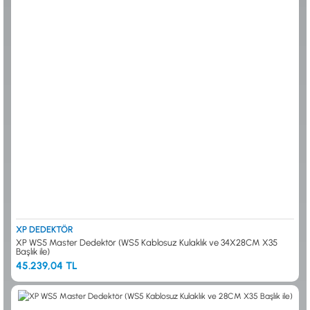
0533 061 73 68
0533 206 6086
0212 222 12 61
0332 321 45 59
© 2024 Tevafuk Elektronik LTD. ŞTİ.
Dedektör Dünyası, lider dünya markası dedektörlerin
Türkiye distribitörü olan Tevafuk Elektronik LTD. ŞTİ. resmi satış kanalıdır.
XP DEDEKTÖR
XP WS5 Master Dedektör (WS5 Kablosuz Kulaklık ve 34X28CM X35
Başlık ile)
45.239,04 TL