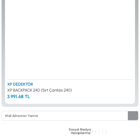
ALTIN ELEME KİTLERİ
XP
ANA ÜNİTELER
RUTUS DEDEKTÖR
ARAMA BAŞLIKLARI
FISHER
BAŞLIK KORUMA KILIFLARI
TEKNETICS
BATARYA, PİL ve ŞARJ ALETLERİ
MINELAB
KULAKLIKLAR VE KULAKLIK BAĞLANTI
GARRETT
AKSESUARLARI
NOKTA
ŞAFTLAR VE ŞAFT AKSESUARLARI
DETECH
SU ALTI VE DİĞER AKSESUARLAR
TAŞIMA ÇANTASI &BULUNTU KESESİ &
KILIFLAR
KONYA Showroom
İSTANBUL Showroom
İhasaniye Mahallesi Vatan Caddesi Adalhan
H.Rıfat PAşa Mah. Yüzer Havuz Sk. Perpa
XP DEDEKTÖR
İş Hanı 15/704 Selçuklu/KONYA
Ticaret Merkezi B Blok Kat: 5 No: 160 Şişli/
XP BACKPACK 240 (Sırt Çantası 240)
İSTANBUL
3.991,68 TL
Sosyal Medya
Hesaplarımız