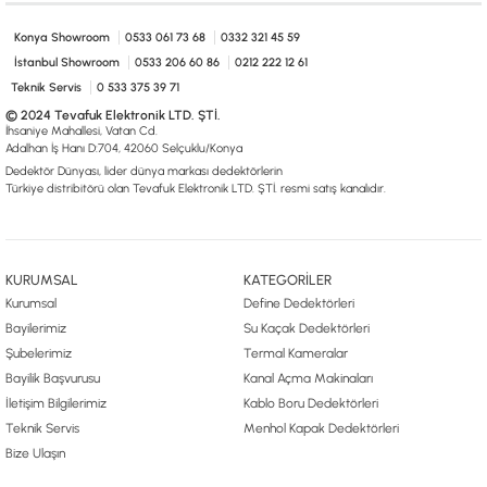
0533 061 73 68
0533 206 6086
0212 222 12 61
0332 321 45 59
© 2024 Tevafuk Elektronik LTD. ŞTİ.
Konya Showroom
0533 061 73 68
0332 321 45 59
Dedektör Dünyası, lider dünya markası dedektörlerin
İstanbul Showroom
0533 206 60 86
0212 222 12 61
Türkiye distribitörü olan Tevafuk Elektronik LTD. ŞTİ. resmi satış kanalıdır.
Teknik Servis
0 533 375 39 71
© 2024 Tevafuk Elektronik LTD. ŞTİ.
İhsaniye Mahallesi, Vatan Cd.
Adalhan İş Hanı D:704, 42060 Selçuklu/Konya
Dedektör Dünyası, lider dünya markası dedektörlerin
Türkiye distribitörü olan Tevafuk Elektronik LTD. ŞTİ. resmi satış kanalıdır.
KURUMSAL
KATEGORİLER
Kurumsal
Define Dedektörleri
Bayilerimiz
Su Kaçak Dedektörleri
Şubelerimiz
Termal Kameralar
Bayilik Başvurusu
Kanal Açma Makinaları
İletişim Bilgilerimiz
Kablo Boru Dedektörleri
Teknik Servis
Menhol Kapak Dedektörleri
Bize Ulaşın