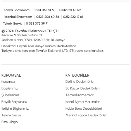
0533 061 73 68
0533 206 6086
0212 222 12 61
0332 321 45 59
© 2024 Tevafuk Elektronik LTD. ŞTİ.
Konya Showroom
0533 061 73 68
0332 321 45 59
Dedektör Dünyası, lider dünya markası dedektörlerin
İstanbul Showroom
0533 206 60 86
0212 222 12 61
Türkiye distribitörü olan Tevafuk Elektronik LTD. ŞTİ. resmi satış kanalıdır.
Teknik Servis
0 533 375 39 71
© 2024 Tevafuk Elektronik LTD. ŞTİ.
İhsaniye Mahallesi, Vatan Cd.
Adalhan İş Hanı D:704, 42060 Selçuklu/Konya
Dedektör Dünyası, lider dünya markası dedektörlerin
Türkiye distribitörü olan Tevafuk Elektronik LTD. ŞTİ. resmi satış kanalıdır.
KURUMSAL
KATEGORİLER
Kurumsal
Define Dedektörleri
Bayilerimiz
Su Kaçak Dedektörleri
Şubelerimiz
Termal Kameralar
Bayilik Başvurusu
Kanal Açma Makinaları
İletişim Bilgilerimiz
Kablo Boru Dedektörleri
Teknik Servis
Menhol Kapak Dedektörleri
Bize Ulaşın