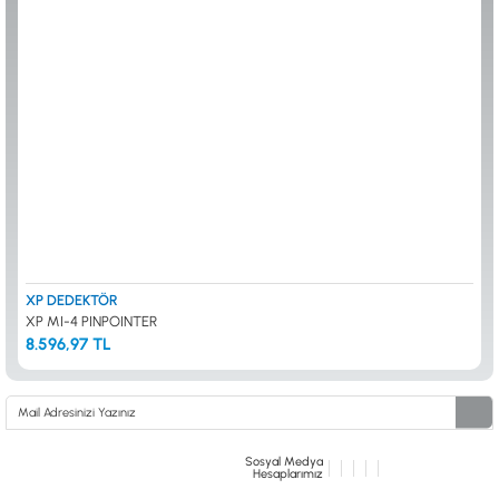
ALTIN ELEME KİTLERİ
XP
ANA ÜNİTELER
RUTUS DEDEKTÖR
ARAMA BAŞLIKLARI
FISHER
BAŞLIK KORUMA KILIFLARI
TEKNETICS
BATARYA, PİL ve ŞARJ ALETLERİ
MINELAB
KULAKLIKLAR VE KULAKLIK BAĞLANTI
GARRETT
AKSESUARLARI
NOKTA
ŞAFTLAR VE ŞAFT AKSESUARLARI
DETECH
SU ALTI VE DİĞER AKSESUARLAR
TAŞIMA ÇANTASI &BULUNTU KESESİ &
KILIFLAR
KONYA Showroom
İSTANBUL Showroom
İhasaniye Mahallesi Vatan Caddesi Adalhan
H.Rıfat PAşa Mah. Yüzer Havuz Sk. Perpa
XP DEDEKTÖR
İş Hanı 15/704 Selçuklu/KONYA
Ticaret Merkezi B Blok Kat: 5 No: 160 Şişli/
XP MI-4 PINPOINTER
İSTANBUL
8.596,97 TL
Sosyal Medya
Hesaplarımız