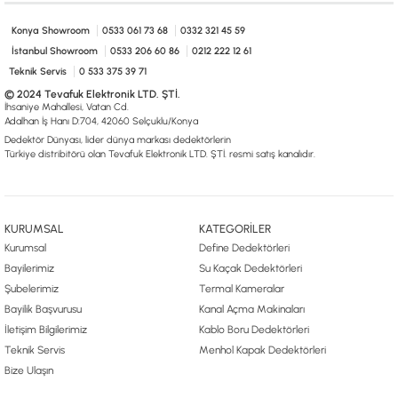
0533 061 73 68
0533 206 6086
0212 222 12 61
0332 321 45 59
© 2024 Tevafuk Elektronik LTD. ŞTİ.
Konya Showroom
0533 061 73 68
0332 321 45 59
Dedektör Dünyası, lider dünya markası dedektörlerin
İstanbul Showroom
0533 206 60 86
0212 222 12 61
Türkiye distribitörü olan Tevafuk Elektronik LTD. ŞTİ. resmi satış kanalıdır.
Teknik Servis
0 533 375 39 71
© 2024 Tevafuk Elektronik LTD. ŞTİ.
İhsaniye Mahallesi, Vatan Cd.
Adalhan İş Hanı D:704, 42060 Selçuklu/Konya
Dedektör Dünyası, lider dünya markası dedektörlerin
Türkiye distribitörü olan Tevafuk Elektronik LTD. ŞTİ. resmi satış kanalıdır.
KURUMSAL
KATEGORİLER
Kurumsal
Define Dedektörleri
Bayilerimiz
Su Kaçak Dedektörleri
Şubelerimiz
Termal Kameralar
Bayilik Başvurusu
Kanal Açma Makinaları
İletişim Bilgilerimiz
Kablo Boru Dedektörleri
Teknik Servis
Menhol Kapak Dedektörleri
Bize Ulaşın