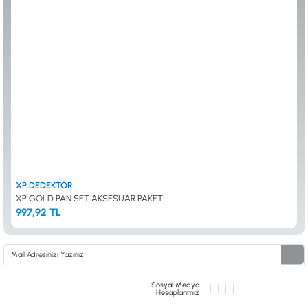
ALTIN ELEME KİTLERİ
XP
ANA ÜNİTELER
RUTUS DEDEKTÖR
ARAMA BAŞLIKLARI
FISHER
BAŞLIK KORUMA KILIFLARI
TEKNETICS
BATARYA, PİL ve ŞARJ ALETLERİ
MINELAB
KULAKLIKLAR VE KULAKLIK BAĞLANTI
GARRETT
AKSESUARLARI
NOKTA
ŞAFTLAR VE ŞAFT AKSESUARLARI
DETECH
SU ALTI VE DİĞER AKSESUARLAR
TAŞIMA ÇANTASI &BULUNTU KESESİ &
KILIFLAR
KONYA Showroom
İSTANBUL Showroom
İhasaniye Mahallesi Vatan Caddesi Adalhan
H.Rıfat PAşa Mah. Yüzer Havuz Sk. Perpa
XP DEDEKTÖR
İş Hanı 15/704 Selçuklu/KONYA
Ticaret Merkezi B Blok Kat: 5 No: 160 Şişli/
XP GOLD PAN SET AKSESUAR PAKETİ
İSTANBUL
997,92 TL
Sosyal Medya
Hesaplarımız