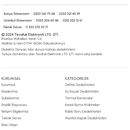
0533 061 73 68
0533 206 6086
0212 222 12 61
0332 321 45 59
© 2024 Tevafuk Elektronik LTD. ŞTİ.
Konya Showroom
0533 061 73 68
0332 321 45 59
Dedektör Dünyası, lider dünya markası dedektörlerin
Türkiye distribitörü olan Tevafuk Elektronik LTD. ŞTİ. resmi satış kanalıdır.
İstanbul Showroom
0533 206 60 86
0212 222 12 61
Teknik Servis
0 533 375 39 71
© 2024 Tevafuk Elektronik LTD. ŞTİ.
İhsaniye Mahallesi, Vatan Cd.
Adalhan İş Hanı D:704, 42060 Selçuklu/Konya
Dedektör Dünyası, lider dünya markası dedektörlerin
Türkiye distribitörü olan Tevafuk Elektronik LTD. ŞTİ. resmi satış kanalıdır.
KURUMSAL
KATEGORİLER
Kurumsal
Define Dedektörleri
Bayilerimiz
Su Kaçak Dedektörleri
Şubelerimiz
Termal Kameralar
Bayilik Başvurusu
Kanal Açma Makinaları
İletişim Bilgilerimiz
Kablo Boru Dedektörleri
Teknik Servis
Menhol Kapak Dedektörleri
Bize Ulaşın