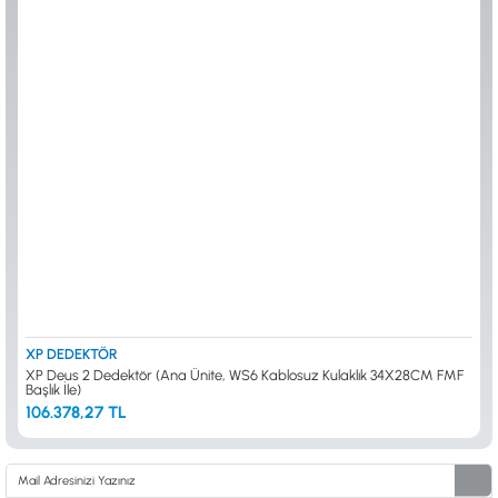
0533 061 73 68
0533 206 6086
0212 222 12 61
0332 321 45 59
© 2024 Tevafuk Elektronik LTD. ŞTİ.
Dedektör Dünyası, lider dünya markası dedektörlerin
Türkiye distribitörü olan Tevafuk Elektronik LTD. ŞTİ. resmi satış kanalıdır.
XP DEDEKTÖR
XP Deus 2 Dedektör (Ana Ünite, WS6 Kablosuz Kulaklık 34X28CM FMF
Başlık İle)
106.378,27 TL