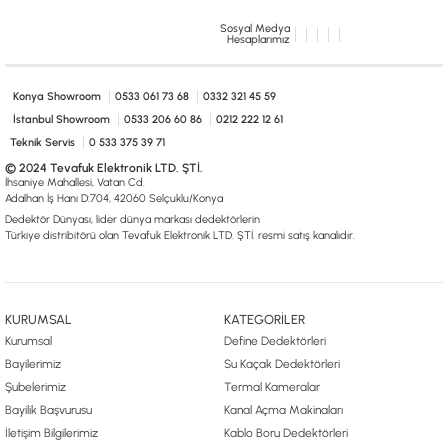
Sosyal Medya
Hesaplarımız
Konya Showroom
0533 061 73 68
0332 321 45 59
İstanbul Showroom
0533 206 60 86
0212 222 12 61
Teknik Servis
0 533 375 39 71
© 2024 Tevafuk Elektronik LTD. ŞTİ.
İhsaniye Mahallesi, Vatan Cd.
Adalhan İş Hanı D:704, 42060 Selçuklu/Konya
Dedektör Dünyası, lider dünya markası dedektörlerin
Türkiye distribitörü olan Tevafuk Elektronik LTD. ŞTİ. resmi satış kanalıdır.
KURUMSAL
KATEGORİLER
Kurumsal
Define Dedektörleri
Bayilerimiz
Su Kaçak Dedektörleri
Şubelerimiz
Termal Kameralar
Bayilik Başvurusu
Kanal Açma Makinaları
İletişim Bilgilerimiz
Kablo Boru Dedektörleri