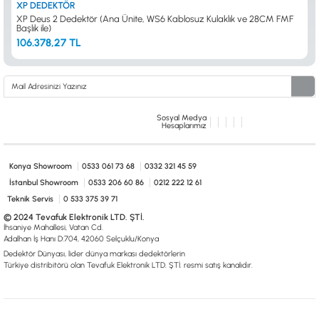
XP DEDEKTÖR
XP Deus 2 Dedektör (Ana Ünite, WS6 Kablosuz Kulaklık ve 28CM FMF
Başlık ile)
106.378,27 TL
Sosyal Medya
Hesaplarımız
Konya Showroom
0533 061 73 68
0332 321 45 59
İstanbul Showroom
0533 206 60 86
0212 222 12 61
Teknik Servis
0 533 375 39 71
© 2024 Tevafuk Elektronik LTD. ŞTİ.
İhsaniye Mahallesi, Vatan Cd.
Adalhan İş Hanı D:704, 42060 Selçuklu/Konya
Dedektör Dünyası, lider dünya markası dedektörlerin
Türkiye distribitörü olan Tevafuk Elektronik LTD. ŞTİ. resmi satış kanalıdır.