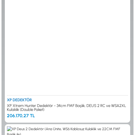
0533 061 73 68
0533 206 6086
0212 222 12 61
0332 321 45 59
© 2024 Tevafuk Elektronik LTD. ŞTİ.
Dedektör Dünyası, lider dünya markası dedektörlerin
Türkiye distribitörü olan Tevafuk Elektronik LTD. ŞTİ. resmi satış kanalıdır.
XP DEDEKTÖR
XP Xtrem Hunter Dedektör - 34cm FMF Başlık, DEUS 2 RC ve WSA2XL
Kulaklık (Double Paket)
206.170,27 TL