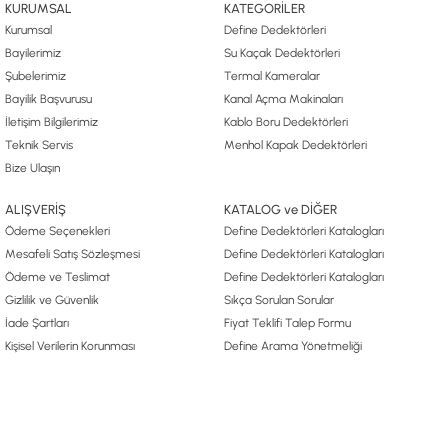
KURUMSAL
KATEGORİLER
Kurumsal
Define Dedektörleri
Bayilerimiz
Su Kaçak Dedektörleri
Şubelerimiz
Termal Kameralar
Bayilik Başvurusu
Kanal Açma Makinaları
İletişim Bilgilerimiz
Kablo Boru Dedektörleri
Teknik Servis
Menhol Kapak Dedektörleri
Bize Ulaşın
ALIŞVERİŞ
KATALOG ve DİĞER
Ödeme Seçenekleri
Define Dedektörleri Katalogları
Mesafeli Satış Sözleşmesi
Define Dedektörleri Katalogları
Ödeme ve Teslimat
Define Dedektörleri Katalogları
Gizlilik ve Güvenlik
Sıkça Sorulan Sorular
İade Şartları
Fiyat Teklifi Talep Formu
Kişisel Verilerin Korunması
Define Arama Yönetmeliği