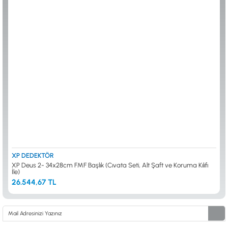
ALTIN ELEME KİTLERİ
XP
ANA ÜNİTELER
RUTUS DEDEKTÖR
ARAMA BAŞLIKLARI
FISHER
BAŞLIK KORUMA KILIFLARI
TEKNETICS
BATARYA, PİL ve ŞARJ ALETLERİ
MINELAB
KULAKLIKLAR VE KULAKLIK BAĞLANTI
GARRETT
AKSESUARLARI
NOKTA
ŞAFTLAR VE ŞAFT AKSESUARLARI
DETECH
SU ALTI VE DİĞER AKSESUARLAR
TAŞIMA ÇANTASI &BULUNTU KESESİ &
KILIFLAR
KONYA Showroom
İSTANBUL Showroom
İhasaniye Mahallesi Vatan Caddesi Adalhan
H.Rıfat PAşa Mah. Yüzer Havuz Sk. Perpa
İş Hanı 15/704 Selçuklu/KONYA
Ticaret Merkezi B Blok Kat: 5 No: 160 Şişli/
İSTANBUL
XP DEDEKTÖR
XP Deus 2- 34x28cm FMF Başlık (Cıvata Seti, Alt Şaft ve Koruma Kılıfı
İle)
26.544,67 TL