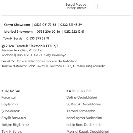
0533 061 73 68
0533 206 6086
0212 222 12 61
0332 321 45 59
Sosyal Medya
Hesaplarımız
© 2024 Tevafuk Elektronik LTD. ŞTİ.
Dedektör Dünyası, lider dünya markası dedektörlerin
Türkiye distribitörü olan Tevafuk Elektronik LTD. ŞTİ. resmi satış kanalıdır.
Konya Showroom
0533 061 73 68
0332 321 45 59
İstanbul Showroom
0533 206 60 86
0212 222 12 61
Teknik Servis
0 533 375 39 71
© 2024 Tevafuk Elektronik LTD. ŞTİ.
İhsaniye Mahallesi, Vatan Cd.
Adalhan İş Hanı D:704, 42060 Selçuklu/Konya
Dedektör Dünyası, lider dünya markası dedektörlerin
Türkiye distribitörü olan Tevafuk Elektronik LTD. ŞTİ. resmi satış kanalıdır.
KURUMSAL
KATEGORİLER
Kurumsal
Define Dedektörleri
Bayilerimiz
Su Kaçak Dedektörleri
Şubelerimiz
Termal Kameralar
Bayilik Başvurusu
Kanal Açma Makinaları
İletişim Bilgilerimiz
Kablo Boru Dedektörleri
Teknik Servis
Menhol Kapak Dedektörleri