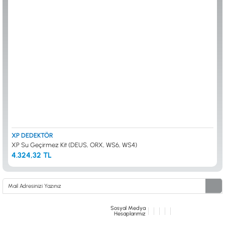
ALTIN ELEME KİTLERİ
XP
ANA ÜNİTELER
RUTUS DEDEKTÖR
ARAMA BAŞLIKLARI
FISHER
BAŞLIK KORUMA KILIFLARI
TEKNETICS
BATARYA, PİL ve ŞARJ ALETLERİ
MINELAB
KULAKLIKLAR VE KULAKLIK BAĞLANTI
GARRETT
AKSESUARLARI
NOKTA
ŞAFTLAR VE ŞAFT AKSESUARLARI
DETECH
SU ALTI VE DİĞER AKSESUARLAR
TAŞIMA ÇANTASI &BULUNTU KESESİ &
KILIFLAR
KONYA Showroom
İSTANBUL Showroom
İhasaniye Mahallesi Vatan Caddesi Adalhan
H.Rıfat PAşa Mah. Yüzer Havuz Sk. Perpa
XP DEDEKTÖR
İş Hanı 15/704 Selçuklu/KONYA
Ticaret Merkezi B Blok Kat: 5 No: 160 Şişli/
XP Su Geçirmez Kit (DEUS, ORX, WS6, WS4)
İSTANBUL
4.324,32 TL
Sosyal Medya
Hesaplarımız