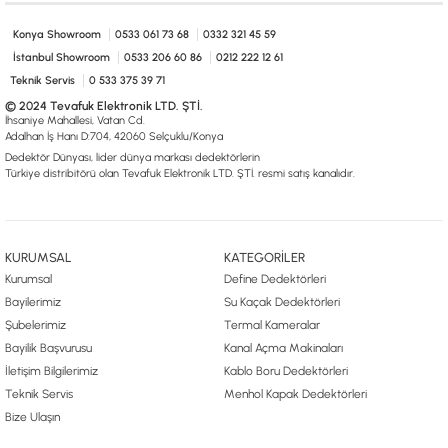
0533 061 73 68
0533 206 6086
0212 222 12 61
0332 321 45 59
© 2024 Tevafuk Elektronik LTD. ŞTİ.
Konya Showroom
0533 061 73 68
0332 321 45 59
Dedektör Dünyası, lider dünya markası dedektörlerin
İstanbul Showroom
0533 206 60 86
0212 222 12 61
Türkiye distribitörü olan Tevafuk Elektronik LTD. ŞTİ. resmi satış kanalıdır.
Teknik Servis
0 533 375 39 71
© 2024 Tevafuk Elektronik LTD. ŞTİ.
İhsaniye Mahallesi, Vatan Cd.
Adalhan İş Hanı D:704, 42060 Selçuklu/Konya
Dedektör Dünyası, lider dünya markası dedektörlerin
Türkiye distribitörü olan Tevafuk Elektronik LTD. ŞTİ. resmi satış kanalıdır.
KURUMSAL
KATEGORİLER
Kurumsal
Define Dedektörleri
Bayilerimiz
Su Kaçak Dedektörleri
Şubelerimiz
Termal Kameralar
Bayilik Başvurusu
Kanal Açma Makinaları
İletişim Bilgilerimiz
Kablo Boru Dedektörleri
Teknik Servis
Menhol Kapak Dedektörleri
Bize Ulaşın