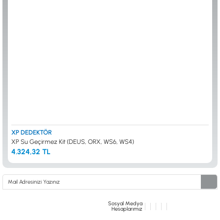
ALTIN ELEME KİTLERİ
XP
ANA ÜNİTELER
RUTUS DEDEKTÖR
ARAMA BAŞLIKLARI
FISHER
BAŞLIK KORUMA KILIFLARI
TEKNETICS
BATARYA, PİL ve ŞARJ ALETLERİ
MINELAB
KULAKLIKLAR VE KULAKLIK BAĞLANTI
GARRETT
AKSESUARLARI
NOKTA
ŞAFTLAR VE ŞAFT AKSESUARLARI
DETECH
SU ALTI VE DİĞER AKSESUARLAR
TAŞIMA ÇANTASI &BULUNTU KESESİ &
KILIFLAR
KONYA Showroom
İSTANBUL Showroom
İhasaniye Mahallesi Vatan Caddesi Adalhan
H.Rıfat PAşa Mah. Yüzer Havuz Sk. Perpa
XP DEDEKTÖR
İş Hanı 15/704 Selçuklu/KONYA
Ticaret Merkezi B Blok Kat: 5 No: 160 Şişli/
XP Su Geçirmez Kit (DEUS, ORX, WS6, WS4)
İSTANBUL
4.324,32 TL
Sosyal Medya
Hesaplarımız