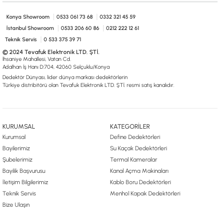
0533 061 73 68
0533 206 6086
0212 222 12 61
0332 321 45 59
© 2024 Tevafuk Elektronik LTD. ŞTİ.
Konya Showroom
0533 061 73 68
0332 321 45 59
Dedektör Dünyası, lider dünya markası dedektörlerin
İstanbul Showroom
0533 206 60 86
0212 222 12 61
Türkiye distribitörü olan Tevafuk Elektronik LTD. ŞTİ. resmi satış kanalıdır.
Teknik Servis
0 533 375 39 71
© 2024 Tevafuk Elektronik LTD. ŞTİ.
İhsaniye Mahallesi, Vatan Cd.
Adalhan İş Hanı D:704, 42060 Selçuklu/Konya
Dedektör Dünyası, lider dünya markası dedektörlerin
Türkiye distribitörü olan Tevafuk Elektronik LTD. ŞTİ. resmi satış kanalıdır.
KURUMSAL
KATEGORİLER
Kurumsal
Define Dedektörleri
Bayilerimiz
Su Kaçak Dedektörleri
Şubelerimiz
Termal Kameralar
Bayilik Başvurusu
Kanal Açma Makinaları
İletişim Bilgilerimiz
Kablo Boru Dedektörleri
Teknik Servis
Menhol Kapak Dedektörleri
Bize Ulaşın