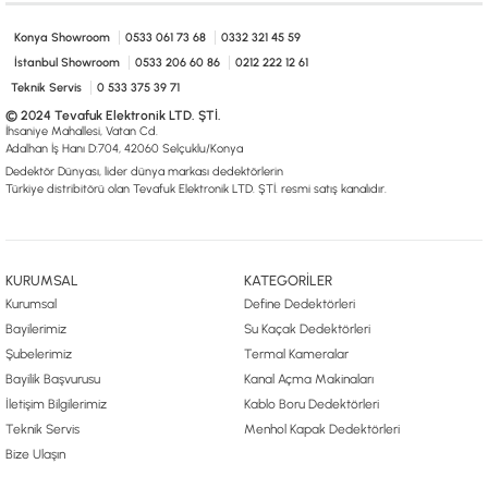
0533 061 73 68
0533 206 6086
0212 222 12 61
0332 321 45 59
© 2024 Tevafuk Elektronik LTD. ŞTİ.
Konya Showroom
0533 061 73 68
0332 321 45 59
Dedektör Dünyası, lider dünya markası dedektörlerin
İstanbul Showroom
0533 206 60 86
0212 222 12 61
Türkiye distribitörü olan Tevafuk Elektronik LTD. ŞTİ. resmi satış kanalıdır.
Teknik Servis
0 533 375 39 71
© 2024 Tevafuk Elektronik LTD. ŞTİ.
İhsaniye Mahallesi, Vatan Cd.
Adalhan İş Hanı D:704, 42060 Selçuklu/Konya
Dedektör Dünyası, lider dünya markası dedektörlerin
Türkiye distribitörü olan Tevafuk Elektronik LTD. ŞTİ. resmi satış kanalıdır.
KURUMSAL
KATEGORİLER
Kurumsal
Define Dedektörleri
Bayilerimiz
Su Kaçak Dedektörleri
Şubelerimiz
Termal Kameralar
Bayilik Başvurusu
Kanal Açma Makinaları
İletişim Bilgilerimiz
Kablo Boru Dedektörleri
Teknik Servis
Menhol Kapak Dedektörleri
Bize Ulaşın