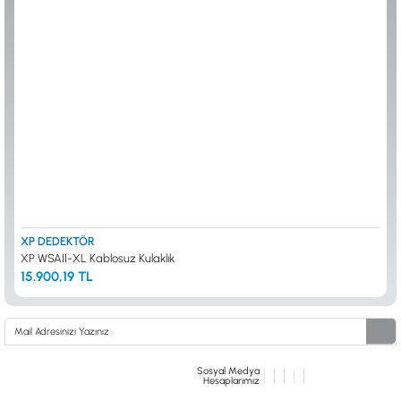
ALTIN ELEME KİTLERİ
XP
ANA ÜNİTELER
RUTUS DEDEKTÖR
ARAMA BAŞLIKLARI
FISHER
BAŞLIK KORUMA KILIFLARI
TEKNETICS
BATARYA, PİL ve ŞARJ ALETLERİ
MINELAB
KULAKLIKLAR VE KULAKLIK BAĞLANTI
GARRETT
AKSESUARLARI
NOKTA
ŞAFTLAR VE ŞAFT AKSESUARLARI
DETECH
SU ALTI VE DİĞER AKSESUARLAR
TAŞIMA ÇANTASI &BULUNTU KESESİ &
KILIFLAR
KONYA Showroom
İSTANBUL Showroom
İhasaniye Mahallesi Vatan Caddesi Adalhan
H.Rıfat PAşa Mah. Yüzer Havuz Sk. Perpa
XP DEDEKTÖR
İş Hanı 15/704 Selçuklu/KONYA
Ticaret Merkezi B Blok Kat: 5 No: 160 Şişli/
XP WSAII-XL Kablosuz Kulaklık
İSTANBUL
15.900,19 TL
Sosyal Medya
Hesaplarımız