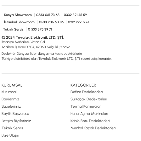
0533 061 73 68
0533 206 6086
0212 222 12 61
0332 321 45 59
© 2024 Tevafuk Elektronik LTD. ŞTİ.
Konya Showroom
0533 061 73 68
0332 321 45 59
Dedektör Dünyası, lider dünya markası dedektörlerin
Türkiye distribitörü olan Tevafuk Elektronik LTD. ŞTİ. resmi satış kanalıdır.
İstanbul Showroom
0533 206 60 86
0212 222 12 61
Teknik Servis
0 533 375 39 71
© 2024 Tevafuk Elektronik LTD. ŞTİ.
İhsaniye Mahallesi, Vatan Cd.
Adalhan İş Hanı D:704, 42060 Selçuklu/Konya
Dedektör Dünyası, lider dünya markası dedektörlerin
Türkiye distribitörü olan Tevafuk Elektronik LTD. ŞTİ. resmi satış kanalıdır.
KURUMSAL
KATEGORİLER
Kurumsal
Define Dedektörleri
Bayilerimiz
Su Kaçak Dedektörleri
Şubelerimiz
Termal Kameralar
Bayilik Başvurusu
Kanal Açma Makinaları
İletişim Bilgilerimiz
Kablo Boru Dedektörleri
Teknik Servis
Menhol Kapak Dedektörleri
Bize Ulaşın