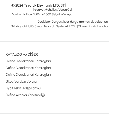
© 2024 Tevafuk Elektronik LTD. ŞTİ.
İhsaniye Mahallesi, Vatan Cd.
Adalhan İş Hanı D:704, 42060 Selçuklu/Konya
Dedektör Dünyası, lider dünya markası dedektörlerin
Türkiye distribitörü olan Tevafuk Elektronik LTD. ŞTİ. resmi satış kanalıdır.
KATALOG ve DİĞER
Define Dedektörleri Katalogları
Define Dedektörleri Katalogları
Define Dedektörleri Katalogları
Sıkça Sorulan Sorular
Fiyat Teklifi Talep Formu
Define Arama Yönetmeliği