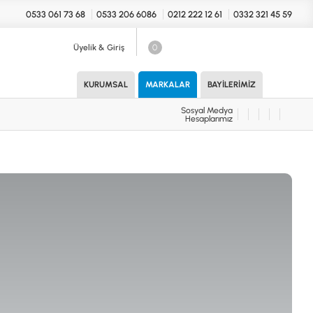
0533 061 73 68
0533 206 6086
0212 222 12 61
0332 321 45 59
Üyelik & Giriş
0
Sosyal Medya
Hesaplarımız
KURUMSAL
MARKALAR
BAYILERIMIZ
Sosyal Medya
Hesaplarımız
KONYA Showroom
UARLAR (MARKA)
İhasaniye Mahallesi Vatan Caddesi
Adalhan İş Hanı 15/704 Selçuklu/KONYA
DEDEKTÖR
ICS
B
T
H
İSTANBUL Showroom
H.Rıfat PAşa Mah. Yüzer Havuz Sk. Perpa
Ticaret Merkezi B Blok Kat: 5 No: 160 Şişli/