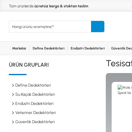
Tüm ürünlerde
ücretsiz kargo & stoktan teslim
Markalar
Define Dedektörleri
Endüstri Dedektörleri
Güvenlik Ded
Kurumsal
Markalar
Bayilerimiz
Teknik Servis
İlet
MARKALAR
KULLA
Tesisa
ÜRÜN GRUPLARI
XP
NUGGE
RUTUS DEDEKTÖR
PİNPOİ
Define
FISHER
PULSE 
Dedektörleri
Define Dedektörleri
TEKNETICS
SU GEÇ
MINELAB
TEK PA
Su Kaçak Dedektörleri
GARRETT
YENİ B
Endüstri Dedektörleri
NOKTA
Endüstri
Veteriner Dedektörleri
Dedektörleri
LORENZ
DETECH
Güvenlik Dedektörleri