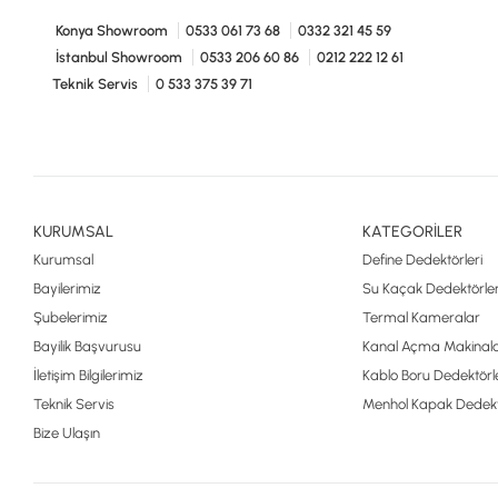
Konya Showroom
0533 061 73 68
0332 321 45 59
İstanbul Showroom
0533 206 60 86
0212 222 12 61
Teknik Servis
0 533 375 39 71
KURUMSAL
KATEGORİLER
Kurumsal
Define Dedektörleri
Bayilerimiz
Su Kaçak Dedektörler
Şubelerimiz
Termal Kameralar
Bayilik Başvurusu
Kanal Açma Makinala
İletişim Bilgilerimiz
Kablo Boru Dedektörle
Teknik Servis
Menhol Kapak Dedekt
Bize Ulaşın