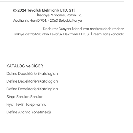
© 2024 Tevafuk Elektronik LTD. ŞTİ.
İhsaniye Mahallesi, Vatan Cd.
Adalhan İş Hanı D:704, 42060 Selçuklu/Konya
Dedektör Dünyası, lider dünya markası dedektörlerin
Türkiye distribitörü olan Tevafuk Elektronik LTD. ŞTİ. resmi satış kanalıdır.
KATALOG ve DİĞER
Define Dedektörleri Katalogları
Define Dedektörleri Katalogları
Define Dedektörleri Katalogları
Sıkça Sorulan Sorular
Fiyat Teklifi Talep Formu
Define Arama Yönetmeliği