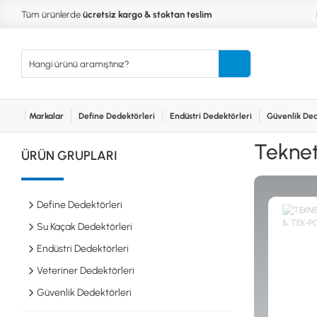
Tüm ürünlerde
ücretsiz kargo & stoktan teslim
Markalar
Define Dedektörleri
Endüstri Dedektörleri
Güvenlik Ded
Kurumsal
Markalar
Bayilerimiz
Teknik Servis
İlet
MARKALAR
KULLA
Teknet
ÜRÜN GRUPLARI
XP
NUGGE
RUTUS DEDEKTÖR
PİNPOİ
Define
FISHER
PULSE 
Dedektörleri
Define Dedektörleri
TEKNETICS
SU GEÇ
MINELAB
TEK PA
Su Kaçak Dedektörleri
GARRETT
YENİ B
Endüstri Dedektörleri
NOKTA
Endüstri
Veteriner Dedektörleri
Dedektörleri
LORENZ
DETECH
Güvenlik Dedektörleri