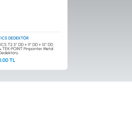
ICS DEDEKTÖR
CS T2 5” DD + 11” DD + 15” DD
ı & TEK-POINT Pinpointer Metal
Dedektörü
0,00 TL