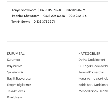
Konya Showroom
0533 061 73 68
0332 321 45 59
İstanbul Showroom
0533 206 60 86
0212 222 12 61
Teknik Servis
0 533 375 39 71
KURUMSAL
KATEGORİLER
Kurumsal
Define Dedektörleri
Bayilerimiz
Su Kaçak Dedektörler
Şubelerimiz
Termal Kameralar
Bayilik Başvurusu
Kanal Açma Makinala
İletişim Bilgilerimiz
Kablo Boru Dedektörle
Teknik Servis
Menhol Kapak Dedekt
Bize Ulaşın