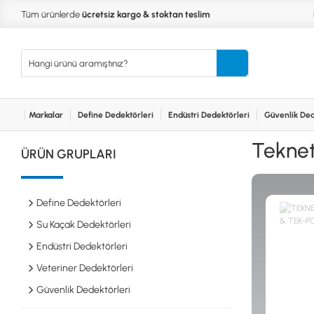
Tüm ürünlerde
ücretsiz kargo & stoktan teslim
Markalar
Define Dedektörleri
Endüstri Dedektörleri
Güvenlik Ded
Kurumsal
Markalar
Bayilerimiz
Teknik Servis
İlet
MARKALAR
KULLA
Teknet
ÜRÜN GRUPLARI
XP
NUGGE
RUTUS DEDEKTÖR
PİNPOİ
Define
FISHER
PULSE 
Dedektörleri
Define Dedektörleri
TEKNETICS
SU GEÇ
MINELAB
TEK PA
Su Kaçak Dedektörleri
GARRETT
YENİ B
Endüstri Dedektörleri
NOKTA
Endüstri
Veteriner Dedektörleri
Dedektörleri
LORENZ
DETECH
Güvenlik Dedektörleri