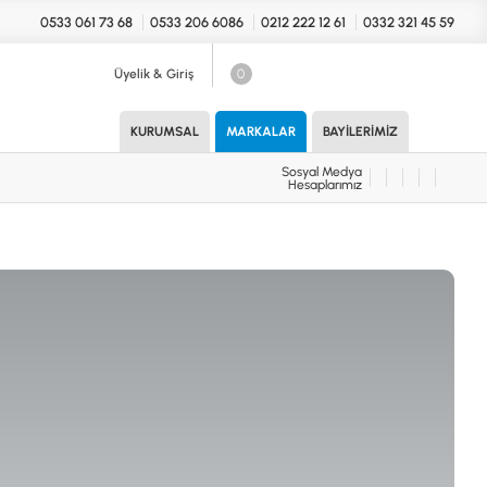
0533 061 73 68
0533 206 6086
0212 222 12 61
0332 321 45 59
Üyelik & Giriş
0
Sosyal Medya
Hesaplarımız
KURUMSAL
MARKALAR
BAYILERIMIZ
Sosyal Medya
Hesaplarımız
KONYA Showroom
UARLAR (MARKA)
İhasaniye Mahallesi Vatan Caddesi
Adalhan İş Hanı 15/704 Selçuklu/KONYA
DEDEKTÖR
ICS
B
T
H
İSTANBUL Showroom
H.Rıfat PAşa Mah. Yüzer Havuz Sk. Perpa
Ticaret Merkezi B Blok Kat: 5 No: 160 Şişli/