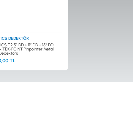
ICS DEDEKTÖR
CS T2 5” DD + 11” DD + 15” DD
ı & TEK-POINT Pinpointer Metal
Dedektörü
0,00 TL