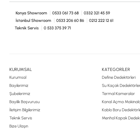
Konya Showroom
0533 061 73 68
0332 321 45 59
İstanbul Showroom
0533 206 60 86
0212 222 12 61
Teknik Servis
0 533 375 39 71
KURUMSAL
KATEGORİLER
Kurumsal
Define Dedektörleri
Bayilerimiz
Su Kaçak Dedektörler
Şubelerimiz
Termal Kameralar
Bayilik Başvurusu
Kanal Açma Makinala
İletişim Bilgilerimiz
Kablo Boru Dedektörle
Teknik Servis
Menhol Kapak Dedekt
Bize Ulaşın