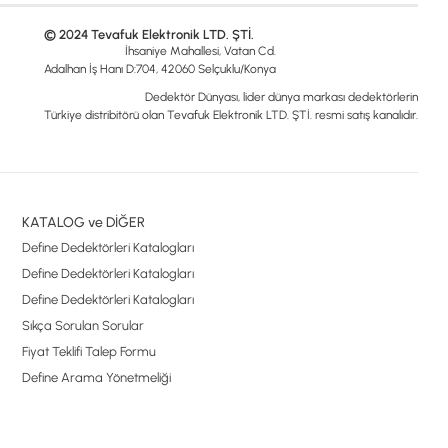
© 2024 Tevafuk Elektronik LTD. ŞTİ.
İhsaniye Mahallesi, Vatan Cd.
Adalhan İş Hanı D:704, 42060 Selçuklu/Konya
Dedektör Dünyası, lider dünya markası dedektörlerin
Türkiye distribitörü olan Tevafuk Elektronik LTD. ŞTİ. resmi satış kanalıdır.
KATALOG ve DİĞER
Define Dedektörleri Katalogları
Define Dedektörleri Katalogları
Define Dedektörleri Katalogları
Sıkça Sorulan Sorular
Fiyat Teklifi Talep Formu
Define Arama Yönetmeliği