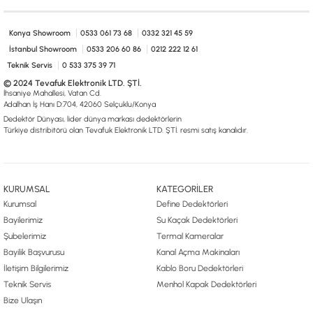
0533 061 73 68
0533 206 6086
0212 222 12 61
0332 321 45 59
© 2024 Tevafuk Elektronik LTD. ŞTİ.
Konya Showroom
0533 061 73 68
0332 321 45 59
Dedektör Dünyası, lider dünya markası dedektörlerin
Türkiye distribitörü olan Tevafuk Elektronik LTD. ŞTİ. resmi satış kanalıdır.
İstanbul Showroom
0533 206 60 86
0212 222 12 61
Teknik Servis
0 533 375 39 71
© 2024 Tevafuk Elektronik LTD. ŞTİ.
İhsaniye Mahallesi, Vatan Cd.
Adalhan İş Hanı D:704, 42060 Selçuklu/Konya
Dedektör Dünyası, lider dünya markası dedektörlerin
Türkiye distribitörü olan Tevafuk Elektronik LTD. ŞTİ. resmi satış kanalıdır.
KURUMSAL
KATEGORİLER
Kurumsal
Define Dedektörleri
Bayilerimiz
Su Kaçak Dedektörleri
Şubelerimiz
Termal Kameralar
Bayilik Başvurusu
Kanal Açma Makinaları
İletişim Bilgilerimiz
Kablo Boru Dedektörleri
Teknik Servis
Menhol Kapak Dedektörleri
Bize Ulaşın