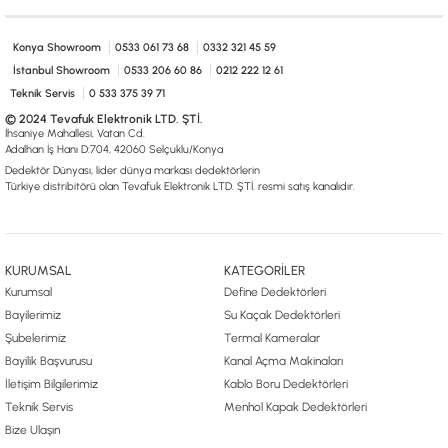
0533 061 73 68
0533 206 6086
0212 222 12 61
0332 321 45 59
© 2024 Tevafuk Elektronik LTD. ŞTİ.
Konya Showroom
0533 061 73 68
0332 321 45 59
Dedektör Dünyası, lider dünya markası dedektörlerin
Türkiye distribitörü olan Tevafuk Elektronik LTD. ŞTİ. resmi satış kanalıdır.
İstanbul Showroom
0533 206 60 86
0212 222 12 61
Teknik Servis
0 533 375 39 71
© 2024 Tevafuk Elektronik LTD. ŞTİ.
İhsaniye Mahallesi, Vatan Cd.
Adalhan İş Hanı D:704, 42060 Selçuklu/Konya
Dedektör Dünyası, lider dünya markası dedektörlerin
Türkiye distribitörü olan Tevafuk Elektronik LTD. ŞTİ. resmi satış kanalıdır.
KURUMSAL
KATEGORİLER
Kurumsal
Define Dedektörleri
Bayilerimiz
Su Kaçak Dedektörleri
Şubelerimiz
Termal Kameralar
Bayilik Başvurusu
Kanal Açma Makinaları
İletişim Bilgilerimiz
Kablo Boru Dedektörleri
Teknik Servis
Menhol Kapak Dedektörleri
Bize Ulaşın