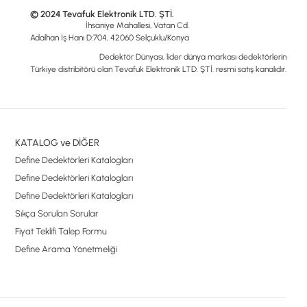
© 2024 Tevafuk Elektronik LTD. ŞTİ.
İhsaniye Mahallesi, Vatan Cd.
Adalhan İş Hanı D:704, 42060 Selçuklu/Konya
Dedektör Dünyası, lider dünya markası dedektörlerin
Türkiye distribitörü olan Tevafuk Elektronik LTD. ŞTİ. resmi satış kanalıdır.
KATALOG ve DİĞER
Define Dedektörleri Katalogları
Define Dedektörleri Katalogları
Define Dedektörleri Katalogları
Sıkça Sorulan Sorular
Fiyat Teklifi Talep Formu
Define Arama Yönetmeliği