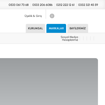
0533 061 73 68
0533 206 6086
0212 222 12 61
0332 321 45 59
Üyelik & Giriş
0
Sosyal Medya
Hesaplarımız
KURUMSAL
MARKALAR
BAYILERIMIZ
Sosyal Medya
Hesaplarımız
KONYA Showroom
UARLAR (MARKA)
İhasaniye Mahallesi Vatan Caddesi
Adalhan İş Hanı 15/704 Selçuklu/KONYA
DEDEKTÖR
ICS
B
T
H
İSTANBUL Showroom
H.Rıfat PAşa Mah. Yüzer Havuz Sk. Perpa
Ticaret Merkezi B Blok Kat: 5 No: 160 Şişli/