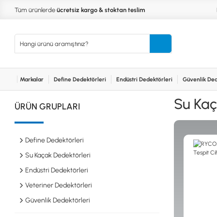
Tüm ürünlerde
ücretsiz kargo & stoktan teslim
Markalar
Define Dedektörleri
Endüstri Dedektörleri
Güvenlik Ded
Kurumsal
Markalar
Bayilerimiz
Teknik Servis
İlet
MARKALAR
KULLA
Su Kaç
ÜRÜN GRUPLARI
XP
NUGGE
RUTUS DEDEKTÖR
PİNPOİ
Define
FISHER
PULSE 
Dedektörleri
Define Dedektörleri
TEKNETICS
SU GEÇ
MINELAB
TEK PA
Su Kaçak Dedektörleri
GARRETT
YENİ B
Endüstri Dedektörleri
NOKTA
Endüstri
Veteriner Dedektörleri
Dedektörleri
LORENZ
DETECH
Güvenlik Dedektörleri