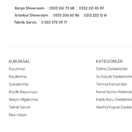
Konya Showroom
0533 061 73 68
0332 321 45 59
İstanbul Showroom
0533 206 60 86
0212 222 12 61
Teknik Servis
0 533 375 39 71
KURUMSAL
KATEGORİLER
Kurumsal
Define Dedektörleri
Bayilerimiz
Su Kaçak Dedektörler
Şubelerimiz
Termal Kameralar
Bayilik Başvurusu
Kanal Açma Makinala
İletişim Bilgilerimiz
Kablo Boru Dedektörle
Teknik Servis
Menhol Kapak Dedekt
Bize Ulaşın