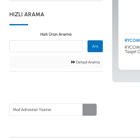
Güvenlik
HIZLI ARAMA
Dedektörleri
Hızlı Ürün Arama
RYCOM
Altın Eleme
Ara
RYCOM 
Kitleri
Tespit C
Detaylı Arama
0533 061 73 68
0533 206 6086
0212 222 12 61
0332 321 45 59